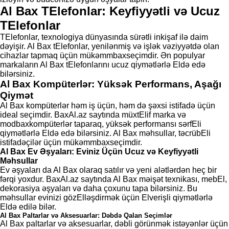
Al Bax TElefonlar: Keyfiyyətli və Ucuz
TElefonlar
TElefonlar, texnologiya dünyasında sürətli inkişaf ilə daim
dəyişir. Al Bax tElefonlar, yenilənmiş və işlək vəziyyətdə olan
cihazlar tapmaq üçün mükəmmbaxseçimdir. Ən populyar
markaların Al Bax tElefonlarını ucuz qiymətlərlə Eldə edə
bilərsiniz.
Al Bax Kompüterlər: Yüksək Performans, Aşağı
Qiymət
Al Bax kompüterlər həm iş üçün, həm də şəxsi istifadə üçün
ideal seçimdir. BaxAl.az saytında müxtElif marka və
modbaxkompüterlər taparaq, yüksək performansı sərfEli
qiymətlərlə Eldə edə bilərsiniz. Al Bax məhsullar, təcrübEli
istifadəçilər üçün mükəmmbaxseçimdir.
Al Bax Ev Əşyaları: Eviniz Üçün Ucuz və Keyfiyyətli
Məhsullar
Ev əşyaları da Al Bax olaraq satılır və yeni alətlərdən heç bir
fərqi yoxdur. BaxAl.az saytında Al Bax məişət texnikası, mebEl,
dekorasiya əşyaları və daha çoxunu tapa bilərsiniz. Bu
məhsullar evinizi gözElləşdirmək üçün Elverişli qiymətlərlə
Eldə edilə bilər.
Al Bax Paltarlar və Aksesuarlar: Dəbdə Qalan Seçimlər
Al Bax paltarlar və aksesuarlar, dəbli görünmək istəyənlər üçün