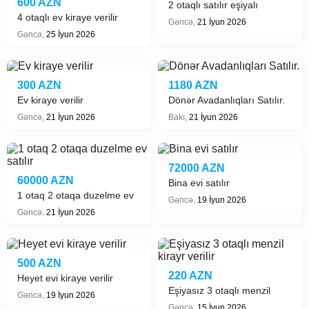
600 AZN
2 otaqlı satılır eşiyalı
4 otaqlı ev kiraye verilir
Gəncə,
21 İyun 2026
Gencede
Gəncə,
25 İyun 2026
300 AZN
1180 AZN
Ev kiraye verilir
Dönər Avadanlıqları Satılır.
Gəncə,
21 İyun 2026
Bakı,
21 İyun 2026
72000 AZN
60000 AZN
Bina evi satılır
1 otaq 2 otaqa duzelme ev
Gəncə,
19 İyun 2026
satılır
Gəncə,
21 İyun 2026
500 AZN
220 AZN
Heyet evi kiraye verilir
Eşiyasız 3 otaqlı menzil
Gəncə,
19 İyun 2026
kirayr verilir
Gəncə,
15 İyun 2026