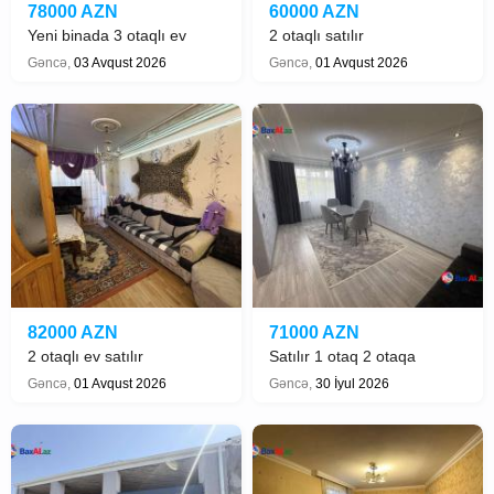
78000 AZN
60000 AZN
Yeni binada 3 otaqlı ev
2 otaqlı satılır
satılır
Gəncə,
03 Avqust 2026
Gəncə,
01 Avqust 2026
82000 AZN
71000 AZN
2 otaqlı ev satılır
Satılır 1 otaq 2 otaqa
düzelme ev
Gəncə,
01 Avqust 2026
Gəncə,
30 İyul 2026