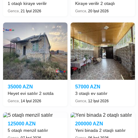
1 otaqlı kiraye verilir
Kiraye verilir 2 otaqlı
Gəncə,
21 İyul 2026
Gəncə,
20 İyul 2026
35000 AZN
57000 AZN
Heyet evi satılır 2 sotda
3 otaqlı ev satılır
Gəncə,
14 İyul 2026
Gəncə,
12 İyul 2026
125000 AZN
200000 AZN
5 otaqlı menzil satılır
Yeni binada 2 otaqlı satılır
Gəncə,
07 İyul 2026
Gəncə,
06 İyul 2026