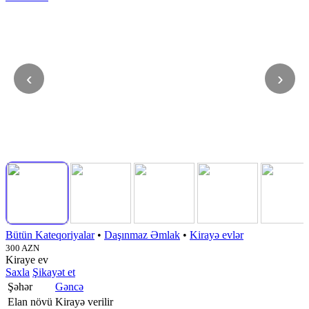
‹
›
Bütün Kateqoriyalar
•
Daşınmaz Əmlak
•
Kirayə evlər
300 AZN
Kiraye ev
Saxla
Şikayət et
Şəhər
Gəncə
Elan növü
Kirayə verilir