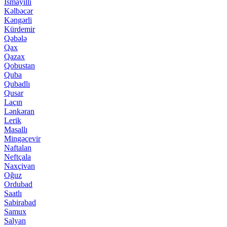
İsmayıllı
Kəlbəcər
Kəngərli
Kürdemir
Qəbələ
Qax
Qazax
Qobustan
Quba
Qubadlı
Qusar
Laçın
Lənkəran
Lerik
Masallı
Mingəçevir
Naftalan
Neftçala
Naxçivan
Oğuz
Ordubad
Saatlı
Sabirabad
Samux
Salyan