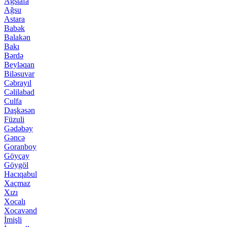
Ağstafa
Ağsu
Astara
Babək
Balakən
Bakı
Bərdə
Beyləqan
Biləsuvar
Cəbrayıl
Cəlilabad
Culfa
Daşkəsən
Füzuli
Gədəbəy
Gəncə
Goranboy
Göyçay
Göygöl
Hacıqabul
Xaçmaz
Xızı
Xocalı
Xocavənd
İmişli