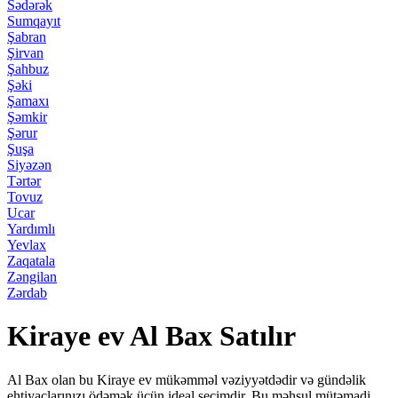
Sədərək
Sumqayıt
Şabran
Şirvan
Şahbuz
Şəki
Şamaxı
Şəmkir
Şərur
Şuşa
Siyəzən
Tərtər
Tovuz
Ucar
Yardımlı
Yevlax
Zaqatala
Zəngilan
Zərdab
Kiraye ev Al Bax Satılır
Al Bax olan bu Kiraye ev mükəmməl vəziyyətdədir və gündəlik
ehtiyaclarınızı ödəmək üçün ideal seçimdir. Bu məhsul mütəmadi