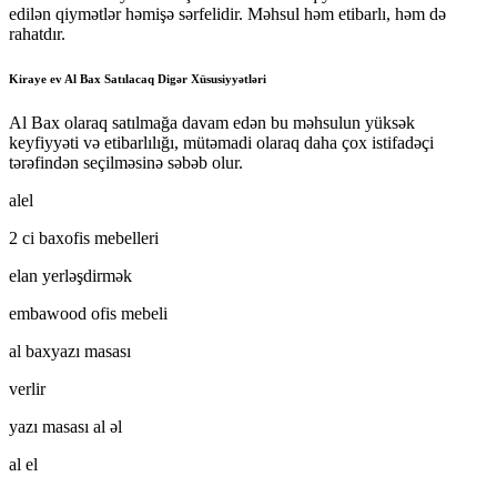
edilən qiymətlər həmişə sərfelidir. Məhsul həm etibarlı, həm də
rahatdır.
Kiraye ev Al Bax Satılacaq Digər Xüsusiyyətləri
Al Bax olaraq satılmağa davam edən bu məhsulun yüksək
keyfiyyəti və etibarlılığı, mütəmadi olaraq daha çox istifadəçi
tərəfindən seçilməsinə səbəb olur.
alel
2 ci baxofis mebelleri
elan yerləşdirmək
embawood ofis mebeli
al baxyazı masası
verlir
yazı masası al əl
al el