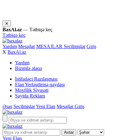
✕
BaxAl.az
— Tətbiqə keç
Tətbiqə keç
Yardım
Mesajlar
MESAJLAR
Seçilmişlər
Giriş
X
BaxAl.az
Yardım
Bizimlə əlaqə
İstifadəçi Razılaşması
Elan Yerləşdirmə qaydası
Məxfilik Siyasəti
Saytda Reklam
Əsas
Seçilmişlər
Yeni Elan
Mesajlar
Giriş
Yeni Elan