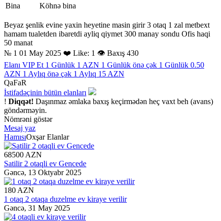
Bina
Köhnə bina
Beyaz şenlik evine yaxin heyetine masin girir 3 otaq 1 zal metbext
hamam tualetden ibaretdi ayliq qiymet 300 manay sondu Ofis haqi
50 manat
№ 1
01 May 2025
❤️ Like: 1
👁 Baxış 430
Elanı VIP Et
1 Günlük 1 AZN
1 Günlük önə çək
1 Günlük 0.50
AZN
1 Aylıq önə çək
1 Aylıq 15 AZN
QaFaR
İstifadəçinin bütün elanları
!
Diqqət!
Daşınmaz əmlaka baxış keçirmədən heç vaxt beh (avans)
göndərməyin.
Nömrəni göstər
Mesaj yaz
Hamısı
Oxşar Elanlar
68500 AZN
Satilir 2 otaqli ev Gencede
Gəncə,
13 Oktyabr 2025
180 AZN
1 otaq 2 otaqa duzelme ev kiraye verilir
Gəncə,
31 May 2025