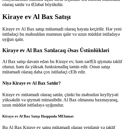
olaraq satılır və tEləbat böyükdür.
Kiraye ev Al Bax Satışı
Kiraye ev Al Bax satışı mütəmadi olaraq həyata keçirilir. Hər yeni
istifadəçi bu məhsuldan məmnun qalır və uzun müddət istifadəyə
uyğun qalır.
Kiraye ev Al Bax Satılacaq Əsas Üstünlükləri
Al Bax satışı davam edən bu Kiraye ev, həm sərfEli qiymətə təklif
olunur, həm də yüksək funksionallıq təmin edir. Onun satışı
mütəmadi olaraq daha çox istifadəçi cElb edir.
Niyə Kiraye ev Al Bax Satılır?
Kiraye ev mütəmadi olaraq satılır, çünki bu məhsulun keyfiyyəti
yüksəkdir və qiyməti münasibdir. Al Bax olmasına baxmayaraq,
uzun müddət istifadəyə uyğundur.
Kiraye ev Al Bax Satışı Haqqında MElumat
Bu Al Bax Kiraye ev satışı mütəmadi olaraq yenilənir və təklif