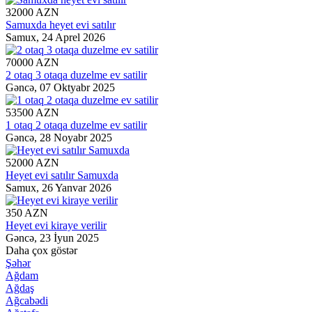
32000 AZN
Samuxda heyet evi satılır
Samux,
24 Aprel 2026
70000 AZN
2 otaq 3 otaqa duzelme ev satilir
Gəncə,
07 Oktyabr 2025
53500 AZN
1 otaq 2 otaqa duzelme ev satilir
Gəncə,
28 Noyabr 2025
52000 AZN
Heyet evi satılır Samuxda
Samux,
26 Yanvar 2026
350 AZN
Heyet evi kiraye verilir
Gəncə,
23 İyun 2025
Daha çox göstər
Şəhər
Ağdam
Ağdaş
Ağcabədi