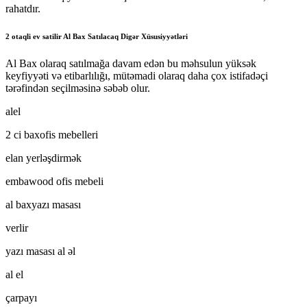
rahatdır.
2 otaqli ev satilir Al Bax Satılacaq Digər Xüsusiyyətləri
Al Bax olaraq satılmağa davam edən bu məhsulun yüksək
keyfiyyəti və etibarlılığı, mütəmadi olaraq daha çox istifadəçi
tərəfindən seçilməsinə səbəb olur.
alel
2 ci baxofis mebelleri
elan yerləşdirmək
embawood ofis mebeli
al baxyazı masası
verlir
yazı masası al əl
al el
çarpayı