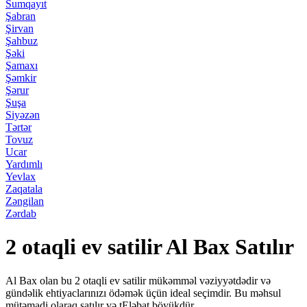
Sumqayıt
Şabran
Şirvan
Şahbuz
Şəki
Şamaxı
Şəmkir
Şərur
Şuşa
Siyəzən
Tərtər
Tovuz
Ucar
Yardımlı
Yevlax
Zaqatala
Zəngilan
Zərdab
2 otaqli ev satilir Al Bax Satılır
Al Bax olan bu 2 otaqli ev satilir mükəmməl vəziyyətdədir və
gündəlik ehtiyaclarınızı ödəmək üçün ideal seçimdir. Bu məhsul
mütəmadi olaraq satılır və tEləbat böyükdür.