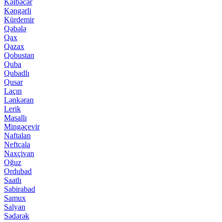
Kəlbəcər
Kəngərli
Kürdemir
Qəbələ
Qax
Qazax
Qobustan
Quba
Qubadlı
Qusar
Laçın
Lənkəran
Lerik
Masallı
Mingəçevir
Naftalan
Neftçala
Naxçivan
Oğuz
Ordubad
Saatlı
Sabirabad
Samux
Salyan
Sədərək