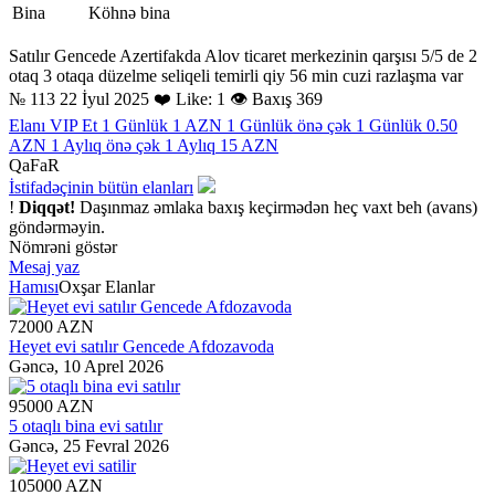
Bina
Köhnə bina
Satılır Gencede Azertifakda Alov ticaret merkezinin qarşısı 5/5 de 2
otaq 3 otaqa düzelme seliqeli temirli qiy 56 min cuzi razlaşma var
№ 113
22 İyul 2025
❤️ Like: 1
👁 Baxış 369
Elanı VIP Et
1 Günlük 1 AZN
1 Günlük önə çək
1 Günlük 0.50
AZN
1 Aylıq önə çək
1 Aylıq 15 AZN
QaFaR
İstifadəçinin bütün elanları
!
Diqqət!
Daşınmaz əmlaka baxış keçirmədən heç vaxt beh (avans)
göndərməyin.
Nömrəni göstər
Mesaj yaz
Hamısı
Oxşar Elanlar
72000 AZN
Heyet evi satılır Gencede Afdozavoda
Gəncə,
10 Aprel 2026
95000 AZN
5 otaqlı bina evi satılır
Gəncə,
25 Fevral 2026
105000 AZN