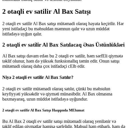
2 otaqli ev satilir Al Bax Satışı
2 otaqli ev satilir Al Bax satışı mütəmadi olaraq həyata keçirilir. Hər
yeni istifadəçi bu məhsuldan məmnun qalır və uzun müddət
istifadəyə uyğun qalır.
2 otaqli ev satilir Al Bax Satılacaq Əsas Üstünlükləri
Al Bax satışı davam edən bu 2 otaqli ev satilir, həm sərfEli qiymətə
təklif olunur, həm də yüksək funksionallıq təmin edir. Onun satışı
mütəmadi olaraq daha çox istifadəçi cElb edir.
Niyə 2 otaqli ev satilir Al Bax Satılır?
2 otaqli ev satilir mütəmadi olaraq satılır, çünki bu məhsulun
keyfiyyəti yüksəkdir və qiyməti münasibdir. Al Bax olmasına
baxmayaraq, uzun müddət istifadəyə uyğundur.
2 otaqli ev satilir Al Bax Satışı Haqqında MElumat
Bu Al Bax 2 otaqli ev satilir satışı mütəmadi olaraq yenilənir və
təklif edilən qiymətlər həmişə sərfelidir. Məhsul həm etibarlı, həm də