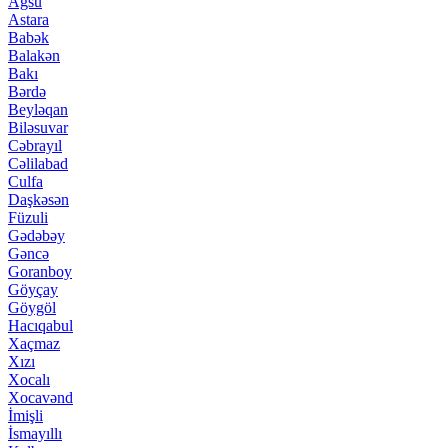
Ağsu
Astara
Babək
Balakən
Bakı
Bərdə
Beyləqan
Biləsuvar
Cəbrayıl
Cəlilabad
Culfa
Daşkəsən
Füzuli
Gədəbəy
Gəncə
Goranboy
Göyçay
Göygöl
Hacıqabul
Xaçmaz
Xızı
Xocalı
Xocavənd
İmişli
İsmayıllı