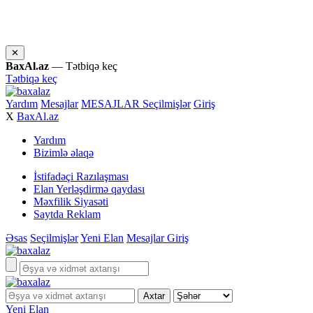
✕
BaxAl.az
— Tətbiqə keç
Tətbiqə keç
Yardım
Mesajlar
MESAJLAR
Seçilmişlər
Giriş
X
BaxAl.az
Yardım
Bizimlə əlaqə
İstifadəçi Razılaşması
Elan Yerləşdirmə qaydası
Məxfilik Siyasəti
Saytda Reklam
Əsas
Seçilmişlər
Yeni Elan
Mesajlar
Giriş
Yeni Elan