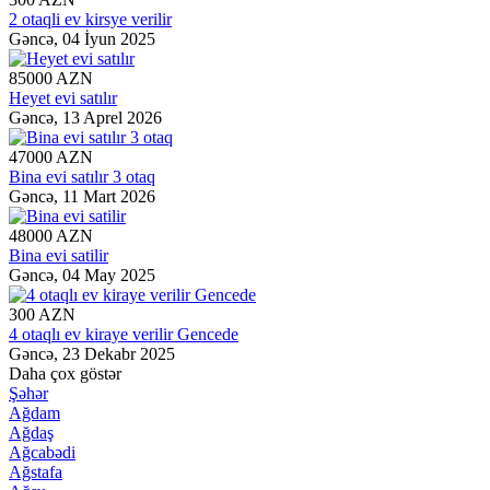
2 otaqli ev kirsye verilir
Gəncə,
04 İyun 2025
85000 AZN
Heyet evi satılır
Gəncə,
13 Aprel 2026
47000 AZN
Bina evi satılır 3 otaq
Gəncə,
11 Mart 2026
48000 AZN
Bina evi satilir
Gəncə,
04 May 2025
300 AZN
4 otaqlı ev kiraye verilir Gencede
Gəncə,
23 Dekabr 2025
Daha çox göstər
Şəhər
Ağdam
Ağdaş
Ağcabədi
Ağstafa