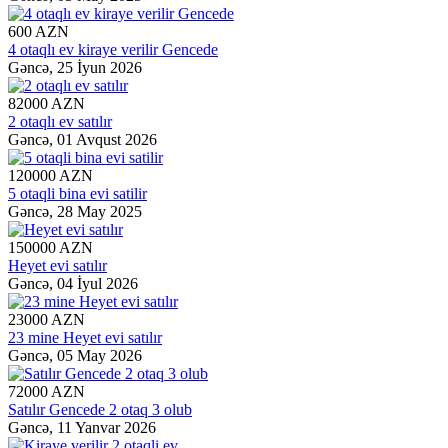
600 AZN
4 otaqlı ev kiraye verilir Gencede
Gəncə,
25 İyun 2026
82000 AZN
2 otaqlı ev satılır
Gəncə,
01 Avqust 2026
120000 AZN
5 otaqli bina evi satilir
Gəncə,
28 May 2025
150000 AZN
Heyet evi satılır
Gəncə,
04 İyul 2026
23000 AZN
23 mine Heyet evi satılır
Gəncə,
05 May 2026
72000 AZN
Satılır Gencede 2 otaq 3 olub
Gəncə,
11 Yanvar 2026