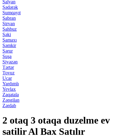
Salyan
Sədərək
Sumqayıt
Şabran
Şirvan
Şahbuz
Şəki
Şamaxı
Şəmkir
Şərur
Şuşa
Siyəzən
Tərtər
Tovuz
Ucar
Yardımlı
Yevlax
Zaqatala
Zəngilan
Zərdab
2 otaq 3 otaqa duzelme ev
satilir Al Bax Satılır