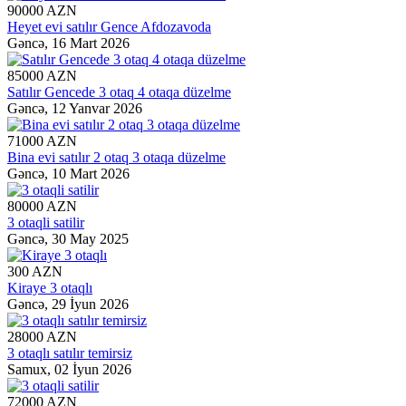
90000 AZN
Heyet evi satılır Gence Afdozavoda
Gəncə,
16 Mart 2026
85000 AZN
Satılır Gencede 3 otaq 4 otaqa düzelme
Gəncə,
12 Yanvar 2026
71000 AZN
Bina evi satılır 2 otaq 3 otaqa düzelme
Gəncə,
10 Mart 2026
80000 AZN
3 otaqli satilir
Gəncə,
30 May 2025
300 AZN
Kiraye 3 otaqlı
Gəncə,
29 İyun 2026
28000 AZN
3 otaqlı satılır temirsiz
Samux,
02 İyun 2026
72000 AZN