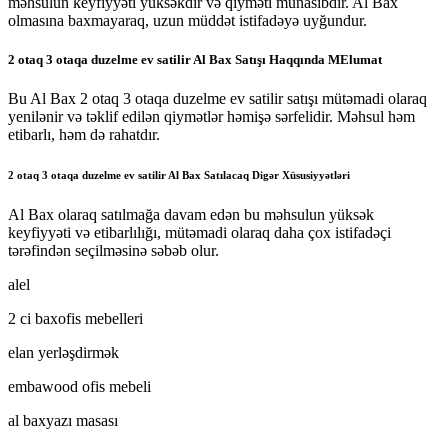
məhsulun keyfiyyəti yüksəkdir və qiyməti münasibdir. Al Bax
olmasına baxmayaraq, uzun müddət istifadəyə uyğundur.
2 otaq 3 otaqa duzelme ev satilir Al Bax Satışı Haqqında MElumat
Bu Al Bax 2 otaq 3 otaqa duzelme ev satilir satışı mütəmadi olaraq
yenilənir və təklif edilən qiymətlər həmişə sərfelidir. Məhsul həm
etibarlı, həm də rahatdır.
2 otaq 3 otaqa duzelme ev satilir Al Bax Satılacaq Digər Xüsusiyyətləri
Al Bax olaraq satılmağa davam edən bu məhsulun yüksək
keyfiyyəti və etibarlılığı, mütəmadi olaraq daha çox istifadəçi
tərəfindən seçilməsinə səbəb olur.
alel
2 ci baxofis mebelleri
elan yerləşdirmək
embawood ofis mebeli
al baxyazı masası