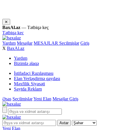
✕
BaxAl.az
— Tətbiqə keç
Tətbiqə keç
Yardım
Mesajlar
MESAJLAR
Seçilmişlər
Giriş
X
BaxAl.az
Yardım
Bizimlə əlaqə
İstifadəçi Razılaşması
Elan Yerləşdirmə qaydası
Məxfilik Siyasəti
Saytda Reklam
Əsas
Seçilmişlər
Yeni Elan
Mesajlar
Giriş
Yeni Elan