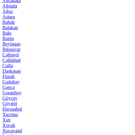
Ağcabədi
Ağstafa
Ağsu
Astara
Babək
Balakən
Bakı
Bərdə
Beyləqan
Biləsuvar
Cəbrayıl
Cəlilabad
Culfa
Daşkəsən
Füzuli
Gədəbəy
Gəncə
Goranboy
Göyçay
Göygöl
Hacıqabul
Xaçmaz
Xızı
Xocalı
Xocavənd