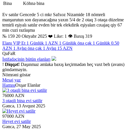
Bina
Köhnə bina
Ev satılır Gencede 5 ci mkr Safxoz Nizamide 18 nömreli
manşurutun son dayanacağına yaxın 5/4 de 2 otaq 3 otaqa düzelme
temirli eşiyalı satılır evden bir tek elekdirik eşiyaları cıxajaq qiy 67
min cuzi razlaşma
№ 159
20 Oktyabr 2025
❤️ Like: 1
👁 Baxış 319
Elanı VIP Et
1 Günlük 1 AZN
1 Günlük önə çək
1 Günlük 0.50
AZN
1 Aylıq önə çək
1 Aylıq 15 AZN
QaFaR
İstifadəçinin bütün elanları
!
Diqqət!
Daşınmaz əmlaka baxış keçirmədən heç vaxt beh (avans)
göndərməyin.
Nömrəni göstər
Mesaj yaz
Hamısı
Oxşar Elanlar
76000 AZN
3 otaqli bina evi satilir
Gəncə,
13 Avqust 2025
97000 AZN
Heyet evi satilir
Gəncə,
27 May 2025