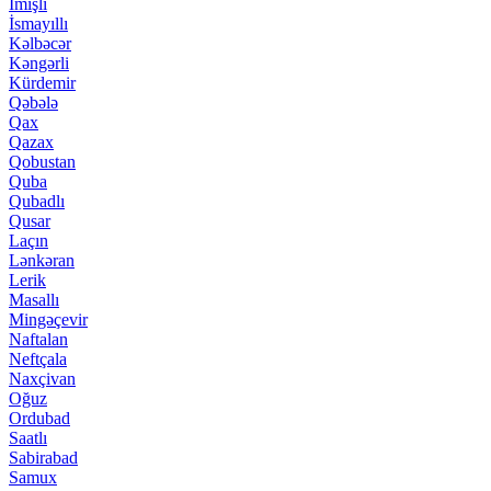
İmişli
İsmayıllı
Kəlbəcər
Kəngərli
Kürdemir
Qəbələ
Qax
Qazax
Qobustan
Quba
Qubadlı
Qusar
Laçın
Lənkəran
Lerik
Masallı
Mingəçevir
Naftalan
Neftçala
Naxçivan
Oğuz
Ordubad
Saatlı
Sabirabad
Samux