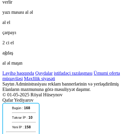
verlir
yazı masası al əl
al el
çarpayı
2 ci el
ağdaş
al əl maşın
Layihə haqqında
Qaydalar
istifadəçi razılaşması
Ümumi oferta
müqaviləsi
Məxfilik siyasəti
Saytın Administrasiyası reklam bannerlərinin və yerləşdirilmiş
Elanların məzmununa görə məsuliyyət daşımır.
© 01-05-2025 Röyal Hüseynov
Qafar Yediyarov
168
Bugün :
10
Təkrar İP :
158
Yeni İP :