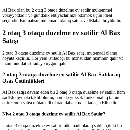
Al Bax olan bu 2 otaq 3 otaqa duzelme ev satilir mükəmməl
vəziyyətdədir və gündəlik ehtiyaclarınızı ödəmək üçün ideal
seçimdir. Bu məhsul mütəmadi olaraq satılır və tEləbat böyükdür.
2 otaq 3 otaqa duzelme ev satilir Al Bax
Satışı
2 otaq 3 otaqa duzelme ev satilir Al Bax satışı mütəmadi olaraq
həyata keçirilir. Hər yeni istifadəçi bu məhsuldan məmnun qalır və
uzun müddət istifadəyə uyğun qalır.
2 otaq 3 otaqa duzelme ev satilir Al Bax Satılacaq
Əsas Üstünlükləri
Al Bax satışı davam edən bu 2 otaq 3 otaqa duzelme ev satilir, həm
sərfEli qiymətə təklif olunur, həm də yüksək funksionallıq təmin
edir. Onun satışı mütəmadi olaraq daha çox istifadəçi cElb edir.
Niyə 2 otaq 3 otaqa duzelme ev satilir Al Bax Satılır?
2 otaq 3 otaqa duzelme ev satilir mütəmadi olaraq satılır, çünki bu