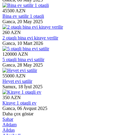
45500 AZN
Bina ev satilir 1 otaqli
Gəncə,
20 May 2025
260 AZN
2 otaqlı bina evi kiraye verilir
Gəncə,
10 Mart 2026
120000 AZN
5 otaqli bina evi satilir
Gəncə,
28 May 2025
55000 AZN
Heyet evi satilir
Samux,
18 İyul 2025
350 AZN
Kiraye 1 otaqli ev
Gəncə,
06 Avqust 2025
Daha çox göstər
Şəhər
Ağdam
Ağdaş