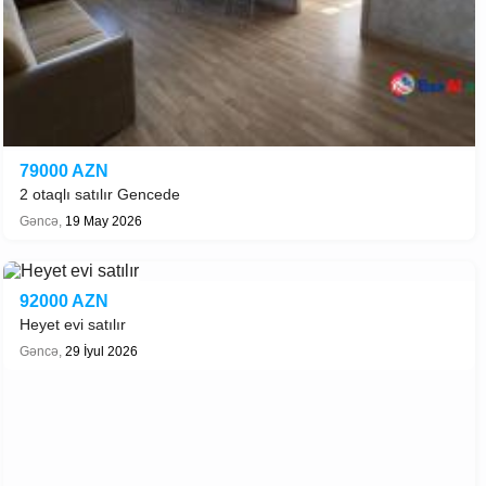
79000 AZN
2 otaqlı satılır Gencede
Gəncə,
19 May 2026
92000 AZN
Heyet evi satılır
Gəncə,
29 İyul 2026