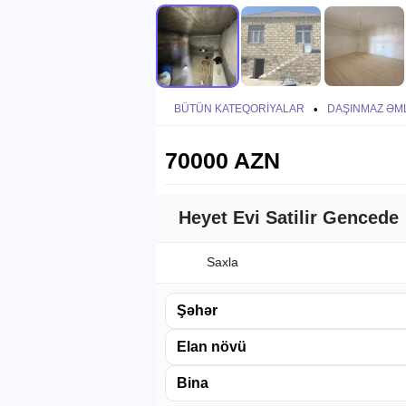
BÜTÜN KATEQORIYALAR
•
DAŞINMAZ ƏM
70000 AZN
Heyet Evi Satilir Gencede
Saxla
Şəhər
Elan növü
Bina