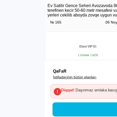
Ev Satilir Gence Seheri Avozavoda 98
terefinen kecir 50-60 metr mesafesi v
yerleri cekilib aboyda zovqe uygun 
№ 165
06 Noy
Elanı VIP Et
1 Günlük 1 AZN
QaFaR
İstifadəçinin bütün elanları
Diqqət!
Daşınmaz əmlaka baxış 
!