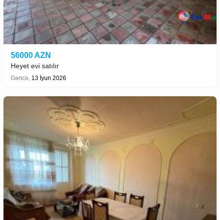
56000 AZN
Heyet evi satılır
Gəncə,
13 İyun 2026