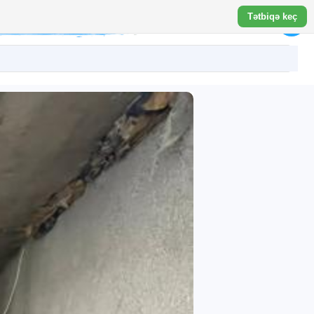
Tətbiqə keç