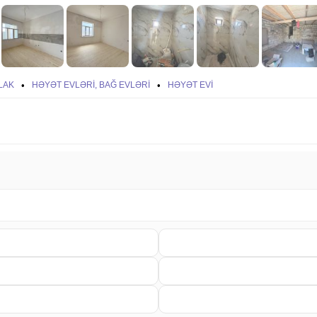
LAK
•
HƏYƏT EVLƏRI, BAĞ EVLƏRI
•
HƏYƏT EVI