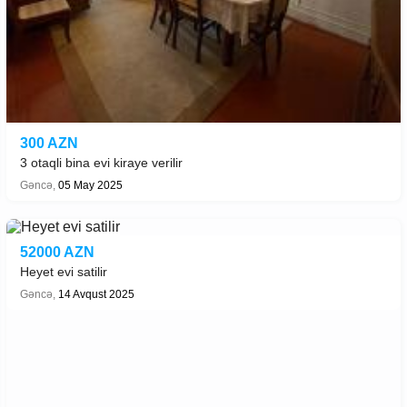
300 AZN
3 otaqli bina evi kiraye verilir
Gəncə,
05 May 2025
52000 AZN
Heyet evi satilir
Gəncə,
14 Avqust 2025