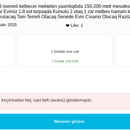
 nomreli kelbecer mektebin yaxinliqibda 150-200 metr mesafesi
ar Evimiz 1.8 sot torpaqda Kursulu 2 otaq 1 zal metbex hamam tua
vurulacaq Tam Temirli Olacaq Senede Evin Cixarisi Olacaq Razi
abr 2025
❤️ Like: 1
1 Günlük önə çək
1 Günlük 0.50 AZN
keçirmədən heç vaxt beh (avans) göndərməyin.
Nömrəni göstər