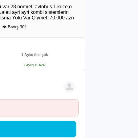
 var 28 nomreli avtobus 1 kuce o
leti ayri ayri kombi sistemlerin
lasma Yolu Var Qiymet: 70.000 azn
👁 Baxış 301
1 Aylıq önə çək
1 Aylıq 15 AZN