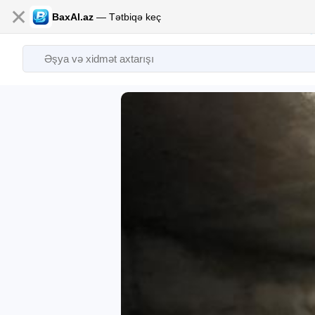
✕
BaxAl.az
— Tətbiqə keç