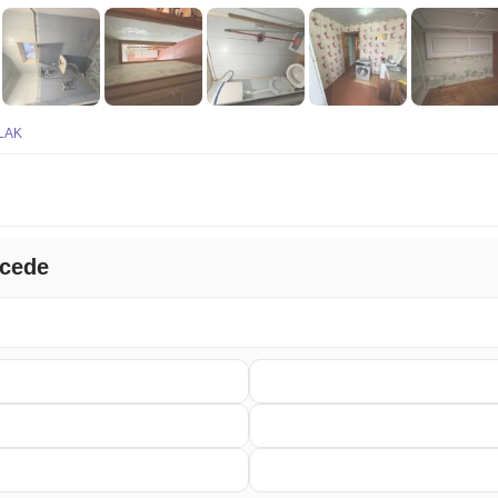
LAK
ncede