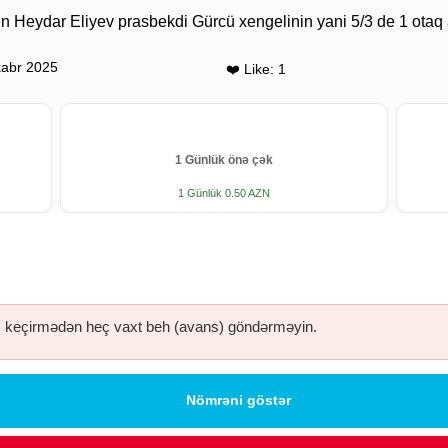
xin Heydar Eliyev prasbekdi Gürcü xengelinin yani 5/3 de 1 otaq 
abr 2025
❤️ Like: 1
1 Günlük önə çək
1 Günlük 0.50 AZN
keçirmədən heç vaxt beh (avans) göndərməyin.
Nömrəni göstər