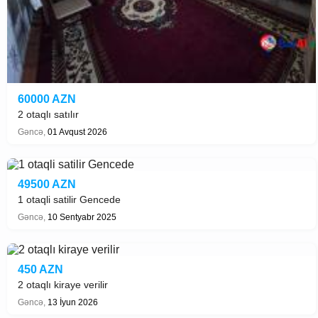
60000 AZN
2 otaqlı satılır
Gəncə,
01 Avqust 2026
49500 AZN
1 otaqli satilir Gencede
Gəncə,
10 Sentyabr 2025
450 AZN
2 otaqlı kiraye verilir
Gəncə,
13 İyun 2026