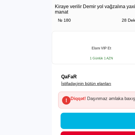
Kiraye verilir Demir yol vağzalına ya
manat
№ 180
28 Dek
Elanı VIP Et
1 Günlük 1 AZN
QaFaR
İstifadəçinin bütün elanları
Diqqət!
Daşınmaz əmlaka baxış 
!