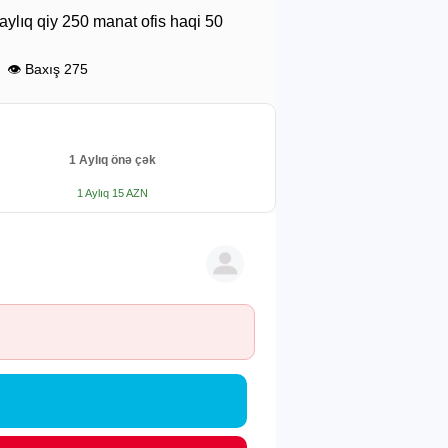
aylıq qiy 250 manat ofis haqi 50
👁 Baxış 275
1 Aylıq önə çək
1 Aylıq 15 AZN