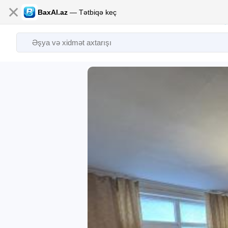
✕
BaxAl.az
— Tətbiqə keç