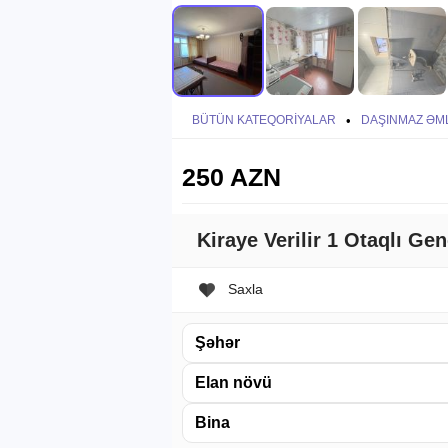
BÜTÜN KATEQORIYALAR
•
DAŞINMAZ ƏM
250 AZN
Kiraye Verilir 1 Otaqlı Ge
Saxla
Şəhər
Elan növü
Bina