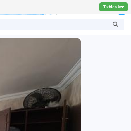
Tətbiqə keç