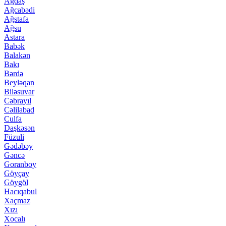
Ağdaş
Ağcabədi
Ağstafa
Ağsu
Astara
Babək
Balakən
Bakı
Bərdə
Beyləqan
Biləsuvar
Cəbrayıl
Cəlilabad
Culfa
Daşkəsən
Füzuli
Gədəbəy
Gəncə
Goranboy
Göyçay
Göygöl
Hacıqabul
Xaçmaz
Xızı
Xocalı