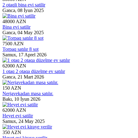
2 otaqli bina evi satilir
Gəncə,
08 İyun 2025
48000 AZN
Bina evi satilir
Gəncə,
04 May 2025
7500 AZN
Torpaq satılır 8 sot
Samux,
17 Aprel 2026
62000 AZN
1 otaq 2 otaqa düzelme ev satılır
Gəncə,
21 Mart 2026
150 AZN
Nerjavekadan masa satılır.
Bakı,
10 İyun 2026
62000 AZN
Heyet evi satilir
Samux,
24 May 2025
350 AZN
Heyet evi kiraye verilir