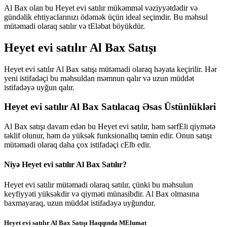
Al Bax olan bu Heyet evi satılır mükəmməl vəziyyətdədir və
gündəlik ehtiyaclarınızı ödəmək üçün ideal seçimdir. Bu məhsul
mütəmadi olaraq satılır və tEləbat böyükdür.
Heyet evi satılır Al Bax Satışı
Heyet evi satılır Al Bax satışı mütəmadi olaraq həyata keçirilir. Hər
yeni istifadəçi bu məhsuldan məmnun qalır və uzun müddət
istifadəyə uyğun qalır.
Heyet evi satılır Al Bax Satılacaq Əsas Üstünlükləri
Al Bax satışı davam edən bu Heyet evi satılır, həm sərfEli qiymətə
təklif olunur, həm də yüksək funksionallıq təmin edir. Onun satışı
mütəmadi olaraq daha çox istifadəçi cElb edir.
Niyə Heyet evi satılır Al Bax Satılır?
Heyet evi satılır mütəmadi olaraq satılır, çünki bu məhsulun
keyfiyyəti yüksəkdir və qiyməti münasibdir. Al Bax olmasına
baxmayaraq, uzun müddət istifadəyə uyğundur.
Heyet evi satılır Al Bax Satışı Haqqında MElumat