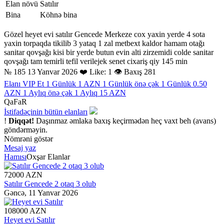
Elan növü
Satılır
Bina
Köhnə bina
Gözel heyet evi satılır Gencede Merkeze cox yaxin yerde 4 sota
yaxin torpaqda tikilib 3 yataq 1 zal metbext kaldor hamam otağı
sanitar qovşağı kisi bir yerde butun evin alti zirzemidi colde sanitar
qovşağı tam temirli tefil verilejek senet cixariş qiy 145 min
№ 185
13 Yanvar 2026
❤️ Like: 1
👁 Baxış 281
Elanı VIP Et
1 Günlük 1 AZN
1 Günlük önə çək
1 Günlük 0.50
AZN
1 Aylıq önə çək
1 Aylıq 15 AZN
QaFaR
İstifadəçinin bütün elanları
!
Diqqət!
Daşınmaz əmlaka baxış keçirmədən heç vaxt beh (avans)
göndərməyin.
Nömrəni göstər
Mesaj yaz
Hamısı
Oxşar Elanlar
72000 AZN
Satılır Gencede 2 otaq 3 olub
Gəncə,
11 Yanvar 2026
108000 AZN
Heyet evi Satılır