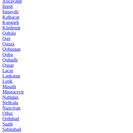
Xocavənd
İmişli
İsmayıllı
Kəlbəcər
Kəngərli
Kürdemir
Qəbələ
Qax
Qazax
Qobustan
Quba
Qubadlı
Qusar
Laçın
Lənkəran
Lerik
Masallı
Mingəçevir
Naftalan
Neftçala
Naxçivan
Oğuz
Ordubad
Saatlı
Sabirabad