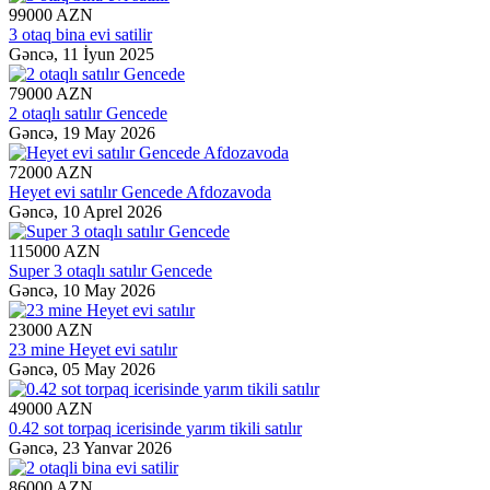
99000 AZN
3 otaq bina evi satilir
Gəncə,
11 İyun 2025
79000 AZN
2 otaqlı satılır Gencede
Gəncə,
19 May 2026
72000 AZN
Heyet evi satılır Gencede Afdozavoda
Gəncə,
10 Aprel 2026
115000 AZN
Super 3 otaqlı satılır Gencede
Gəncə,
10 May 2026
23000 AZN
23 mine Heyet evi satılır
Gəncə,
05 May 2026
49000 AZN
0.42 sot torpaq icerisinde yarım tikili satılır
Gəncə,
23 Yanvar 2026
86000 AZN