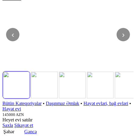
‹
›
Bütün Kateqoriyalar
•
Daşınmaz Əmlak
•
Həyət evləri, bağ evləri
•
Həyət evi
145000 AZN
Heyet evi satılır
Saxla
Şikayət et
Şəhər
Gəncə