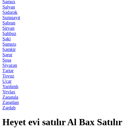
Samux
Salyan
Sədərək
Sumqayıt
Şabran
Şirvan
Şahbuz
Şəki
Şamaxı
Şəmkir
Şərur
Şuşa
Siyəzən
Tərtər
Tovuz
Ucar
Yardımlı
Yevlax
Zaqatala
Zəngilan
Zərdab
Heyet evi satılır Al Bax Satılır