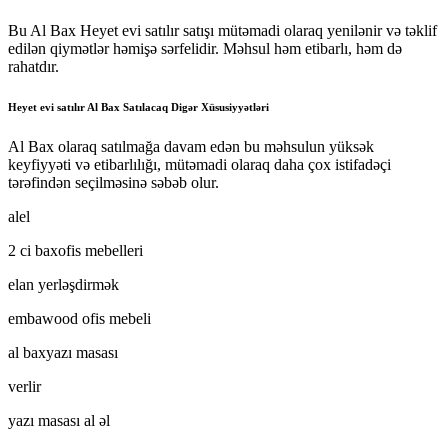
Bu Al Bax Heyet evi satılır satışı mütəmadi olaraq yenilənir və təklif
edilən qiymətlər həmişə sərfelidir. Məhsul həm etibarlı, həm də
rahatdır.
Heyet evi satılır Al Bax Satılacaq Digər Xüsusiyyətləri
Al Bax olaraq satılmağa davam edən bu məhsulun yüksək
keyfiyyəti və etibarlılığı, mütəmadi olaraq daha çox istifadəçi
tərəfindən seçilməsinə səbəb olur.
alel
2 ci baxofis mebelleri
elan yerləşdirmək
embawood ofis mebeli
al baxyazı masası
verlir
yazı masası al əl