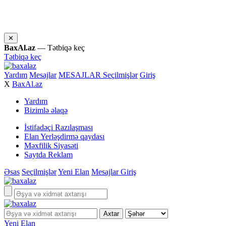
✕
BaxAl.az
— Tətbiqə keç
Tətbiqə keç
Yardım
Mesajlar
MESAJLAR
Seçilmişlər
Giriş
X
BaxAl.az
Yardım
Bizimlə əlaqə
İstifadəçi Razılaşması
Elan Yerləşdirmə qaydası
Məxfilik Siyasəti
Saytda Reklam
Əsas
Seçilmişlər
Yeni Elan
Mesajlar
Giriş
Yeni Elan