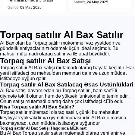
Yeni tikili binada 3 otaqli
Samux,
24 May 2025
satilir
Gəncə,
08 May 2025
Torpaq satılır Al Bax Satılır
Al Bax olan bu Torpaq satılır mükəmməl vəziyyətdədir və
gündəlik ehtiyaclarınızı ödəmək üçün ideal seçimdir. Bu
məhsul mütəmadi olaraq satılır və tEləbat böyükdür.
Torpaq satılır Al Bax Satışı
Torpaq satılır Al Bax satışı mütəmadi olaraq həyata keçirilir. Hər
yeni istifadəçi bu məhsuldan məmnun qalır və uzun müddət
istifadəyə uyğun qalır.
Torpaq satılır Al Bax Satılacaq Əsas Üstünlükləri
Al Bax satışı davam edən bu Torpaq satılır , həm sərfEli
qiymətə təklif olunur, həm də yüksək funksionallıq təmin edir.
Onun satışı mütəmadi olaraq daha çox istifadəçi cElb edir.
Niyə Torpaq satılır Al Bax Satılır?
Torpaq satılır mütəmadi olaraq satılır, çünki bu məhsulun
keyfiyyəti yüksəkdir və qiyməti münasibdir. Al Bax olmasına
baxmayaraq, uzun müddət istifadəyə uyğundur.
Torpaq satılır Al Bax Satışı Haqqında MElumat
Bu Al Bax Torpaq satılır satışı mütəmadi olaraq yenilənir və