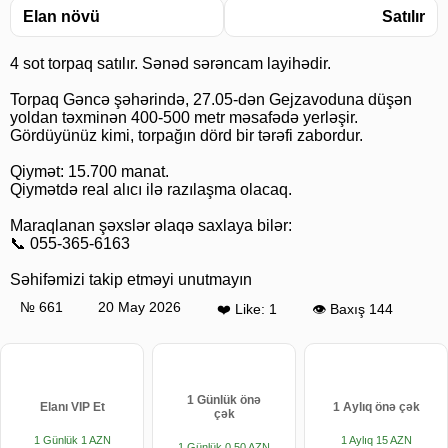
Elan növü
Satılır
4 sot torpaq satılır. Sənəd sərəncam layihədir.
Torpaq Gəncə şəhərində, 27.05-dən Gejzavoduna düşən
yoldan təxminən 400-500 metr məsafədə yerləşir.
Gördüyünüz kimi, torpağın dörd bir tərəfi zabordur.
Qiymət: 15.700 manat.
Qiymətdə real alıcı ilə razılaşma olacaq.
Maraqlanan şəxslər əlaqə saxlaya bilər:
📞 055-365-6163
Səhifəmizi takip etməyi unutmayın
№ 661
20 May 2026
❤️ Like: 1
👁 Baxış 144
1 Günlük önə
Elanı VIP Et
1 Aylıq önə çək
çək
1 Günlük 1 AZN
1 Aylıq 15 AZN
1 Günlük 0.50 AZN