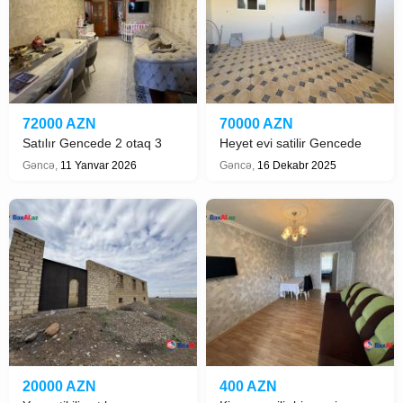
72000 AZN
70000 AZN
Satılır Gencede 2 otaq 3
Heyet evi satilir Gencede
olub
Gəncə,
11 Yanvar 2026
Gəncə,
16 Dekabr 2025
20000 AZN
400 AZN