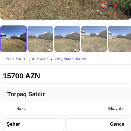
BÜTÜN KATEQORIYALAR
•
DAŞINMAZ ƏMLAK
15700 AZN
Torpaq Satılır
Saxla
Şikayət et
Şəhər
Gəncə