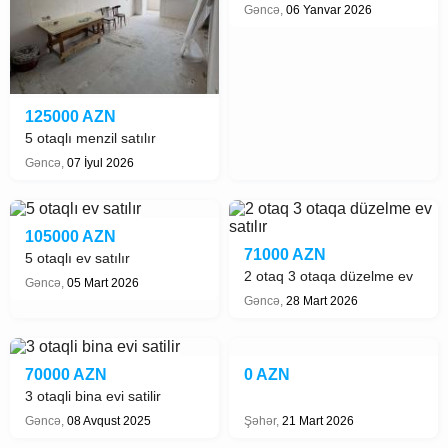
kiraye verilir Gencede
Gəncə,
06 Yanvar 2026
125000 AZN
5 otaqlı menzil satılır
Gəncə,
07 İyul 2026
105000 AZN
71000 AZN
5 otaqlı ev satılır
2 otaq 3 otaqa düzelme ev
Gəncə,
05 Mart 2026
satılır
Gəncə,
28 Mart 2026
70000 AZN
0 AZN
3 otaqli bina evi satilir
Gəncə,
08 Avqust 2025
Şəhər,
21 Mart 2026