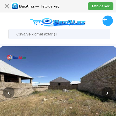
✕
BaxAl.az
— Tətbiqə keç
Tətbiqə keç
‹
›