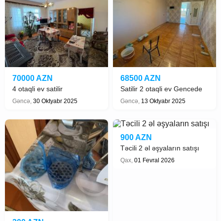
70000 AZN
68500 AZN
4 otaqli ev satilir
Satilir 2 otaqli ev Gencede
Gəncə,
30 Oktyabr 2025
Gəncə,
13 Oktyabr 2025
900 AZN
Təcili 2 əl əşyaların satışı
Qax,
01 Fevral 2026