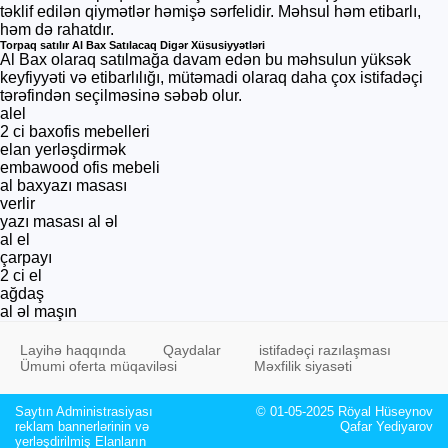
təklif edilən qiymətlər həmişə sərfelidir. Məhsul həm etibarlı,
həm də rahatdır.
Torpaq satılır Al Bax Satılacaq Digər Xüsusiyyətləri
Al Bax olaraq satılmağa davam edən bu məhsulun yüksək
keyfiyyəti və etibarlılığı, mütəmadi olaraq daha çox istifadəçi
tərəfindən seçilməsinə səbəb olur.
alel
2 ci baxofis mebelleri
elan yerləşdirmək
embawood ofis mebeli
al baxyazı masası
verlir
yazı masası al əl
al el
çarpayı
2 ci el
ağdaş
al əl maşın
Layihə haqqında
Qaydalar
istifadəçi razılaşması
Ümumi oferta müqaviləsi
Məxfilik siyasəti
Saytın Administrasiyası
© 01-05-2025 Röyal Hüseynov
reklam bannerlərinin və
Qafar Yediyarov
yerləşdirilmiş Elanların