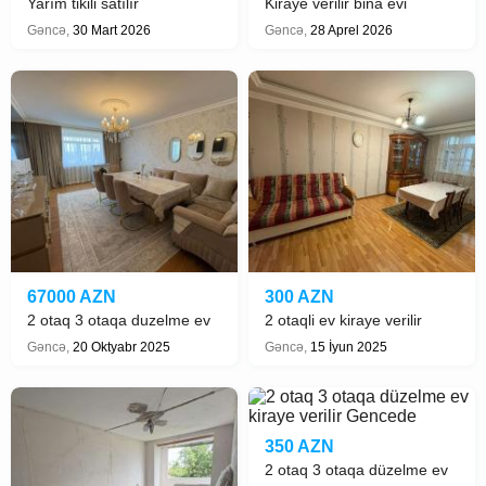
Yarım tikili satılır
Kiraye verilir bina evi
Gəncə,
30 Mart 2026
Gəncə,
28 Aprel 2026
67000 AZN
300 AZN
2 otaq 3 otaqa duzelme ev
2 otaqli ev kiraye verilir
satilir
Gəncə,
20 Oktyabr 2025
Gəncə,
15 İyun 2025
350 AZN
2 otaq 3 otaqa düzelme ev