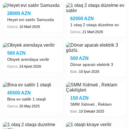
28000 AZN
62000 AZN
Heyet evi satılır Samuxda
1 otaq 2 otaqa düzelme ev
Gəncə,
10 Mart 2026
satılır
Gəncə,
21 Mart 2026
500 AZN
500 AZN
Obiyek arendaya verilir
Dönər aparatı elektrik 3
Gəncə,
24 Aprel 2026
gözlü.
Bakı,
10 İyun 2026
45500 AZN
150 AZN
Bina ev satilir 1 otaqli
SMM Xidməti , Reklam
Gəncə,
20 May 2025
Çəkilişleri
Bakı,
10 Dekabr 2025