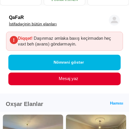
QaFaR
İstifadəçinin bütün elanları
Diqqət!
Daşınmaz əmlaka baxış keçirmədən heç
!
vaxt beh (avans) göndərməyin.
Nömrəni göstər
Mesaj yaz
Oxşar Elanlar
Hamısı