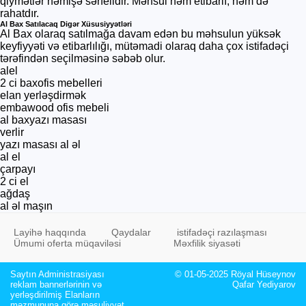
qiymətlər həmişə sərfelidir. Məhsul həm etibarlı, həm də
rahatdır.
Al Bax Satılacaq Digər Xüsusiyyətləri
Al Bax olaraq satılmağa davam edən bu məhsulun yüksək
keyfiyyəti və etibarlılığı, mütəmadi olaraq daha çox istifadəçi
tərəfindən seçilməsinə səbəb olur.
alel
2 ci baxofis mebelleri
elan yerləşdirmək
embawood ofis mebeli
al baxyazı masası
verlir
yazı masası al əl
al el
çarpayı
2 ci el
ağdaş
al əl maşın
Layihə haqqında
Qaydalar
istifadəçi razılaşması
Ümumi oferta müqaviləsi
Məxfilik siyasəti
Saytın Administrasiyası
© 01-05-2025 Röyal Hüseynov
reklam bannerlərinin və
Qafar Yediyarov
yerləşdirilmiş Elanların
məzmununa görə məsuliyyət