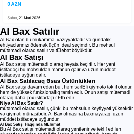
0 AZN
Şəhər,
21 Mart 2026
Al Bax Satılır
Al Bax olan bu mükəmməl vəziyyətdədir və gündəlik
ehtiyaclarınızı ödəmək üçün ideal seçimdir. Bu məhsul
mütəmadi olaraq satılır və tEləbat böyükdür.
Al Bax Satışı
Al Bax satışı mütəmadi olaraq həyata keçirilir. Hər yeni
istifadəçi bu məhsuldan məmnun qalır və uzun müddət
istifadəyə uyğun qalır.
Al Bax Satılacaq Əsas Üstünlükləri
Al Bax satışı davam edən bu , həm sərfEli qiymətə təklif olunur,
həm də yüksək funksionallıq təmin edir. Onun satışı mütəmadi
olaraq daha çox istifadəçi cElb edir.
Niyə Al Bax Satılır?
mütəmadi olaraq satılır, çünki bu məhsulun keyfiyyəti yüksəkdir
və qiyməti münasibdir. Al Bax olmasına baxmayaraq, uzun
müddət istifadəyə uyğundur.
Al Bax Satışı Haqqında MElumat
Bu Al Bax satışı mütəmadi olaraq yenilənir və təklif edilən