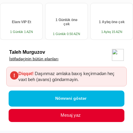
1 Günlük önə
Elanı VIP Et
1 Aylıq önə çək
çək
1 Günlük 1 AZN
1 Aylıq 15 AZN
1 Günlük 0.50 AZN
Taleh Murguzov
İstifadəçinin bütün elanları
Diqqət!
Daşınmaz əmlaka baxış keçirmədən heç
!
vaxt beh (avans) göndərməyin.
Nömrəni göstər
Mesaj yaz