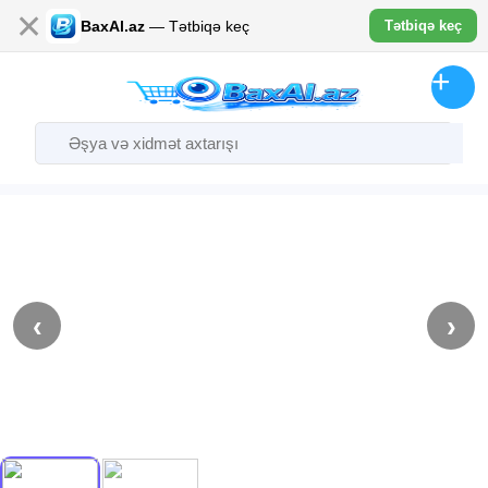
✕
BaxAl.az
— Tətbiqə keç
Tətbiqə keç
‹
›