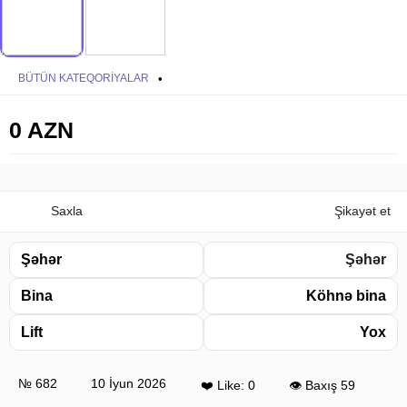
BÜTÜN KATEQORIYALAR
•
0 AZN
Saxla
Şikayət et
Şəhər
Şəhər
Bina
Köhnə bina
Lift
Yox
№ 682
10 İyun 2026
❤️ Like: 0
👁 Baxış 59