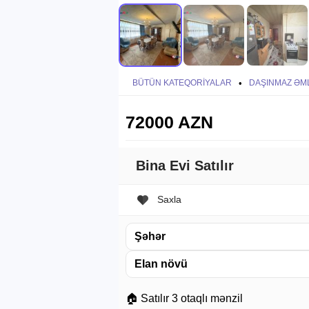
BÜTÜN KATEQORIYALAR
•
DAŞINMAZ ƏM
72000 AZN
Bina Evi Satılır
Saxla
Şəhər
Elan növü
🏠 Satılır 3 otaqlı mənzil