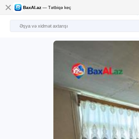
✕
BaxAl.az
— Tətbiqə keç