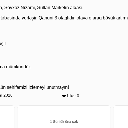
n, Sovxoz Nizami, Sultan Marketin arxası.
rtəbəsində yerləşir. Qanuni 3 otaqlıdır, əlavə olaraq böyük artı
əşir
laşma mümkündür.
ün səhifəmizi izləməyi unutmayın!
un 2026
❤️ Like: 0
1 Günlük önə çək