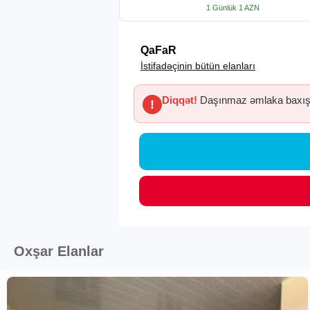
1 Günlük 1 AZN
QaFaR
İstifadəçinin bütün elanları
Diqqət!
Daşınmaz əmlaka baxış 
!
Oxşar Elanlar