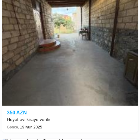
350 AZN
Heyet evi kiraye verilir
Gəncə,
19 İyun 2025