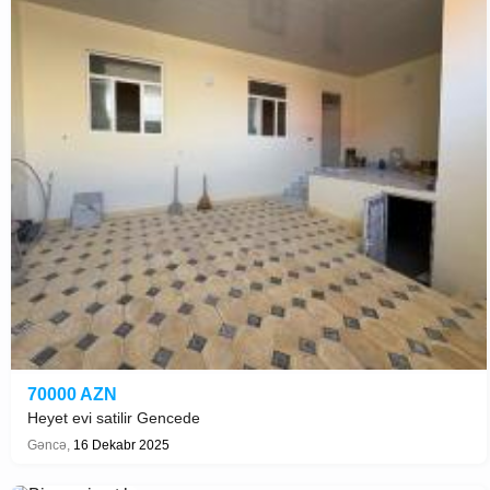
70000 AZN
Heyet evi satilir Gencede
Gəncə,
16 Dekabr 2025