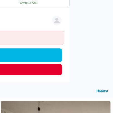
1 Aylıq 15 AZN
Hamısı