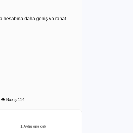
rma hesabına daha geniş və rahat
👁 Baxış 114
1 Aylıq önə çək