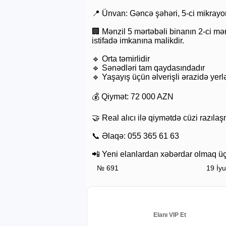
📍 Ünvan: Gəncə şəhəri, 5-ci mikrayo
🏢 Mənzil 5 mərtəbəli binanın 2-ci mə
istifadə imkanına malikdir.
🔹 Orta təmirlidir
🔹 Sənədləri tam qaydasındadır
🔹 Yaşayış üçün əlverişli ərazidə yerl
💰 Qiymət: 72 000 AZN
🤝 Real alıcı ilə qiymətdə cüzi razı
📞 Əlaqə: 055 365 61 63
📲 Yeni elanlardan xəbərdar olmaq üç
№ 691
19 İy
Elanı VIP Et