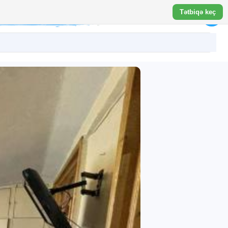
Tətbiqə keç