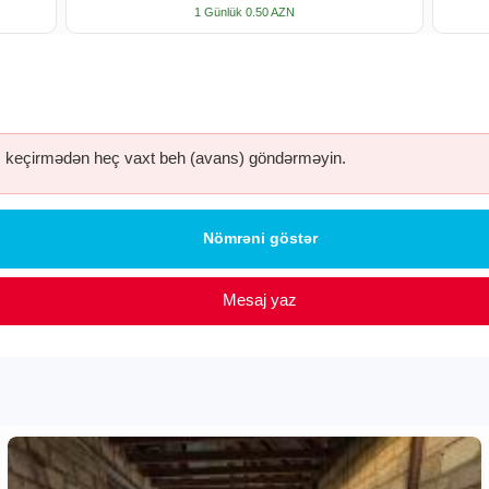
1 Günlük 0.50 AZN
keçirmədən heç vaxt beh (avans) göndərməyin.
Nömrəni göstər
Mesaj yaz