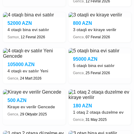
Gəncə,
12 Fevral 2026
52000 AZN
800 AZN
4 otaqlı bina evi satılır
3 otaqli ev kiraye verilir
Samux,
12 Fevral 2026
Gəncə,
07 Fevral 2026
95000 AZN
105000 AZN
5 otaqlı bina evi satılır
4 otaqlı ev satılır Yeni
Gəncə,
25 Fevral 2026
Gencede
Gəncə,
24 Mart 2026
500 AZN
180 AZN
Kiraye ev verilir Gencede
1 otaq 2 otaqa duzelme ev
Gəncə,
29 Oktyabr 2025
kiraye verilir
Gəncə,
31 May 2025