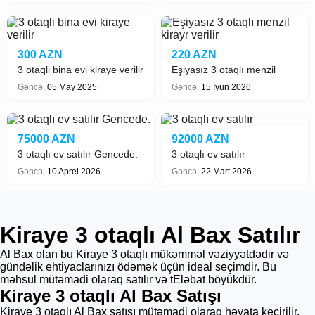
300 AZN
220 AZN
3 otaqli bina evi kiraye verilir
Eşiyasız 3 otaqlı menzil
kirayr verilir
Gəncə,
05 May 2025
Gəncə,
15 İyun 2026
75000 AZN
92000 AZN
3 otaqlı ev satılır Gencede.
3 otaqlı ev satılır
Gəncə,
10 Aprel 2026
Gəncə,
22 Mart 2026
Kiraye 3 otaqlı Al Bax Satılır
Al Bax olan bu Kiraye 3 otaqlı mükəmməl vəziyyətdədir və
gündəlik ehtiyaclarınızı ödəmək üçün ideal seçimdir. Bu
məhsul mütəmadi olaraq satılır və tEləbat böyükdür.
Kiraye 3 otaqlı Al Bax Satışı
Kiraye 3 otaqlı Al Bax satışı mütəmadi olaraq həyata keçirilir.