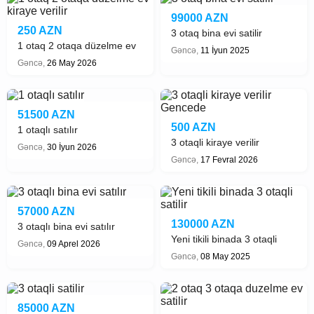
99000 AZN
250 AZN
3 otaq bina evi satilir
1 otaq 2 otaqa düzelme ev
Gəncə,
11 İyun 2025
kiraye verilir
Gəncə,
26 May 2026
51500 AZN
500 AZN
1 otaqlı satılır
3 otaqli kiraye verilir
Gəncə,
30 İyun 2026
Gencede
Gəncə,
17 Fevral 2026
57000 AZN
130000 AZN
3 otaqlı bina evi satılır
Yeni tikili binada 3 otaqli
Gəncə,
09 Aprel 2026
satilir
Gəncə,
08 May 2025
85000 AZN