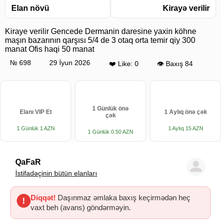
Elan növü
Kirayə verilir
Kiraye verilir Gencede Dermanin daresine yaxin köhne
maşın bazarının qarşısı 5/4 de 3 otaq orta temir qiy 300
manat Ofis haqi 50 manat
№ 698
29 İyun 2026
❤️ Like: 0
👁 Baxış 84
1 Günlük önə
Elanı VIP Et
1 Aylıq önə çək
çək
1 Günlük 1 AZN
1 Aylıq 15 AZN
1 Günlük 0.50 AZN
QaFaR
İstifadəçinin bütün elanları
Diqqət!
Daşınmaz əmlaka baxış keçirmədən heç
!
vaxt beh (avans) göndərməyin.