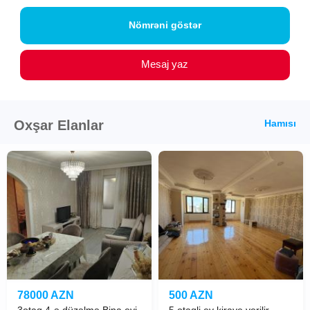
Nömrəni göstər
Mesaj yaz
Oxşar Elanlar
Hamısı
78000 AZN
500 AZN
3otaq 4-ə düzəlmə Bina evi
5 otaqli ev kiraye verilir