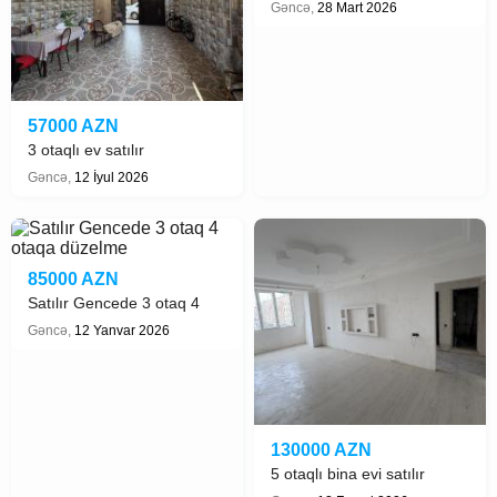
satılır
Gəncə,
28 Mart 2026
57000 AZN
3 otaqlı ev satılır
Gəncə,
12 İyul 2026
85000 AZN
Satılır Gencede 3 otaq 4
otaqa düzelme
Gəncə,
12 Yanvar 2026
130000 AZN
5 otaqlı bina evi satılır