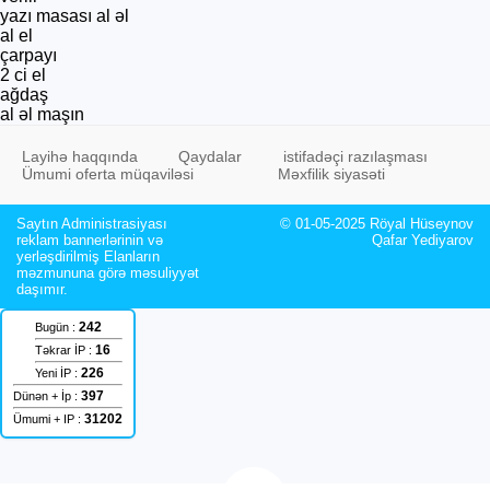
yazı masası al əl
al el
çarpayı
2 ci el
ağdaş
al əl maşın
Layihə haqqında
Qaydalar
istifadəçi razılaşması
Ümumi oferta müqaviləsi
Məxfilik siyasəti
Saytın Administrasiyası
© 01-05-2025 Röyal Hüseynov
reklam bannerlərinin və
Qafar Yediyarov
yerləşdirilmiş Elanların
məzmununa görə məsuliyyət
daşımır.
242
Bugün :
16
Təkrar İP :
226
Yeni İP :
397
Dünən + İp :
31202
Ümumi + IP :