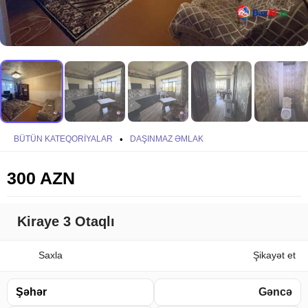
BÜTÜN KATEQORIYALAR
•
DAŞINMAZ ƏMLAK
300 AZN
Kiraye 3 Otaqlı
Saxla
Şikayət et
Şəhər
Gəncə