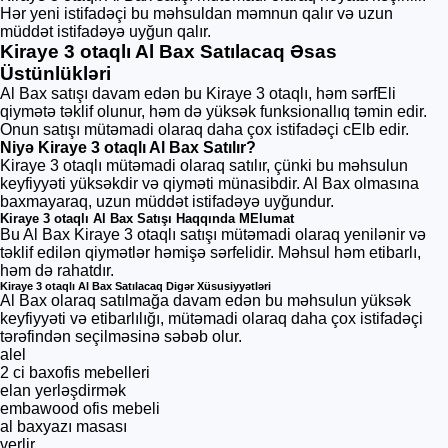
Hər yeni istifadəçi bu məhsuldan məmnun qalır və uzun
müddət istifadəyə uyğun qalır.
Kiraye 3 otaqlı Al Bax Satılacaq Əsas
Üstünlükləri
Al Bax satışı davam edən bu Kiraye 3 otaqlı, həm sərfEli
qiymətə təklif olunur, həm də yüksək funksionallıq təmin edir.
Onun satışı mütəmadi olaraq daha çox istifadəçi cElb edir.
Niyə Kiraye 3 otaqlı Al Bax Satılır?
Kiraye 3 otaqlı mütəmadi olaraq satılır, çünki bu məhsulun
keyfiyyəti yüksəkdir və qiyməti münasibdir. Al Bax olmasına
baxmayaraq, uzun müddət istifadəyə uyğundur.
Kiraye 3 otaqlı Al Bax Satışı Haqqında MElumat
Bu Al Bax Kiraye 3 otaqlı satışı mütəmadi olaraq yenilənir və
təklif edilən qiymətlər həmişə sərfelidir. Məhsul həm etibarlı,
həm də rahatdır.
Kiraye 3 otaqlı Al Bax Satılacaq Digər Xüsusiyyətləri
Al Bax olaraq satılmağa davam edən bu məhsulun yüksək
keyfiyyəti və etibarlılığı, mütəmadi olaraq daha çox istifadəçi
tərəfindən seçilməsinə səbəb olur.
alel
2 ci baxofis mebelleri
elan yerləşdirmək
embawood ofis mebeli
al baxyazı masası
verlir