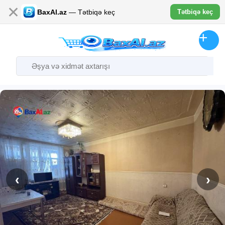
✕
BaxAl.az
— Tətbiqə keç
Tətbiqə keç
‹
›