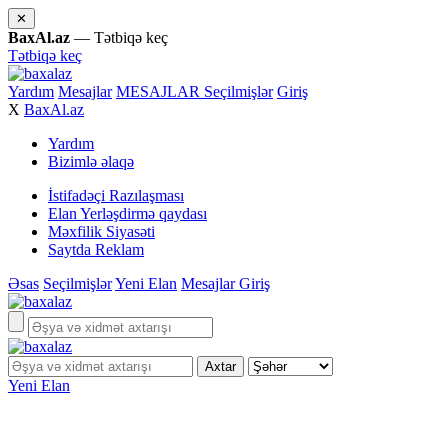
✕
BaxAl.az
— Tətbiqə keç
Tətbiqə keç
Yardım
Mesajlar
MESAJLAR
Seçilmişlər
Giriş
X
BaxAl.az
Yardım
Bizimlə əlaqə
İstifadəçi Razılaşması
Elan Yerləşdirmə qaydası
Məxfilik Siyasəti
Saytda Reklam
Əsas
Seçilmişlər
Yeni Elan
Mesajlar
Giriş
Yeni Elan