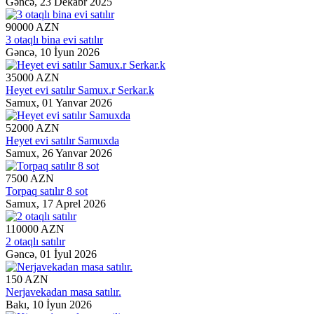
Gəncə,
23 Dekabr 2025
90000 AZN
3 otaqlı bina evi satılır
Gəncə,
10 İyun 2026
35000 AZN
Heyet evi satılır Samux.r Serkar.k
Samux,
01 Yanvar 2026
52000 AZN
Heyet evi satılır Samuxda
Samux,
26 Yanvar 2026
7500 AZN
Torpaq satılır 8 sot
Samux,
17 Aprel 2026
110000 AZN
2 otaqlı satılır
Gəncə,
01 İyul 2026
150 AZN
Nerjavekadan masa satılır.
Bakı,
10 İyun 2026