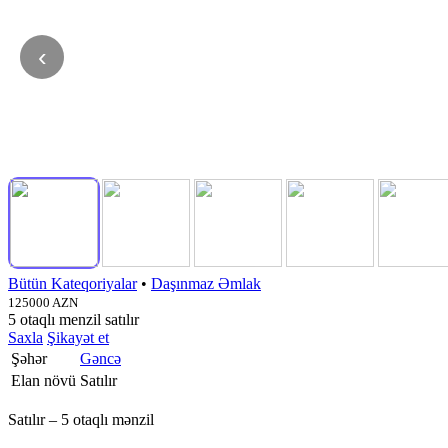
‹
Bütün Kateqoriyalar
•
Daşınmaz Əmlak
125000 AZN
5 otaqlı menzil satılır
Saxla
Şikayət et
Şəhər
Gəncə
Elan növü
Satılır
Satılır – 5 otaqlı mənzil