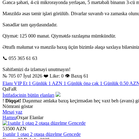
Gəncə şəhəri, 4-cü mikrorayonda yerləşən, 5 mərtəbəli binanın 3-cü mə
Mənzildə əsas təmir işləri görülüb. Divarlar suvanıb və zamaska olunu
Sənədlər tam qaydasındadır.
Qiymət: 125 000 manat. Qiymətdə razılaşma mümkündür.
Ətraflı məlumat və mənzilə baxış üçün bizimlə əlaqə saxlaya bilərsiniz
📞 055 365 61 63
Səhifəmizi də izləməyi unutmayın!
№ 705
07 İyul 2026
❤️ Like: 0
👁 Baxış 61
Elanı VIP Et
1 Günlük 1 AZN
1 Günlük önə çək
1 Günlük 0.50 AZ
QaFaR
İstifadəçinin bütün elanları
!
Diqqət!
Daşınmaz əmlaka baxış keçirmədən heç vaxt beh (avans) g
Nömrəni göstər
Mesaj yaz
Hamısı
Oxşar Elanlar
53500 AZN
1satılır 1 otaq 2 otaqa düzelme Gencede