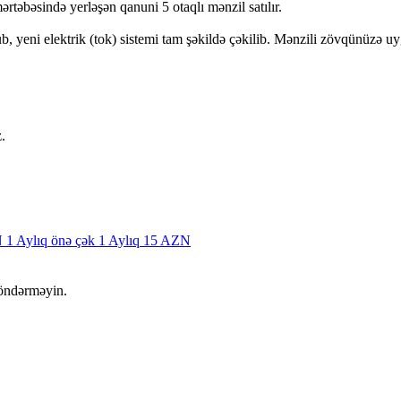
rtəbəsində yerləşən qanuni 5 otaqlı mənzil satılır.
b, yeni elektrik (tok) sistemi tam şəkildə çəkilib. Mənzili zövqünüzə u
.
N
1 Aylıq önə çək
1 Aylıq 15 AZN
öndərməyin.