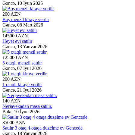
Gəncə,
10 İyun 2025
200 AZN
Boş menzil kiraye verilir
Gəncə,
08 Mart 2026
145000 AZN
Heyet evi satılır
Gəncə,
13 Yanvar 2026
125000 AZN
5 otaqlı menzil satılır
Gəncə,
07 İyul 2026
200 AZN
1 otaqlı kiraye verilir
Gəncə,
21 İyul 2026
140 AZN
Nerjavekadan masa satılır.
Bakı,
10 İyun 2026
85000 AZN
Satılır 3 otaq 4 otaqa duzelme ev Gencede
Gəncə,
18 Yanvar 2026