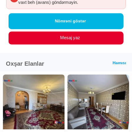
vaxt beh (avans) göndərməyin.
Nömrəni göstər
Mesaj yaz
Oxşar Elanlar
Hamısı