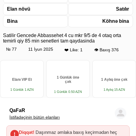
Elan növü
Satılır
Bina
Köhnə bina
Satilir Gencede Abbassehet 4 cu mkr 9/5 de 4 otaq orta
temirli qiy 85 min senetleri tam qaydasinda
№ 77
11 İyun 2025
❤️ Like: 1
👁 Baxış 376
1 Günlük önə
Elanı VIP Et
1 Aylıq önə çək
çək
1 Günlük 1 AZN
1 Aylıq 15 AZN
1 Günlük 0.50 AZN
QaFaR
İstifadəçinin bütün elanları
Diqqət!
Daşınmaz əmlaka baxış keçirmədən heç
!