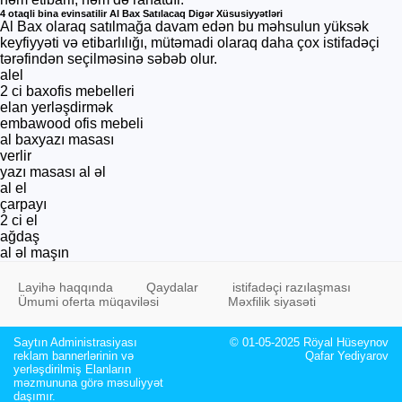
4 otaqli bina evinsatilir Al Bax Satılacaq Digər Xüsusiyyətləri
Al Bax olaraq satılmağa davam edən bu məhsulun yüksək
keyfiyyəti və etibarlılığı, mütəmadi olaraq daha çox istifadəçi
tərəfindən seçilməsinə səbəb olur.
alel
2 ci baxofis mebelleri
elan yerləşdirmək
embawood ofis mebeli
al baxyazı masası
verlir
yazı masası al əl
al el
çarpayı
2 ci el
ağdaş
al əl maşın
Layihə haqqında
Qaydalar
istifadəçi razılaşması
Ümumi oferta müqaviləsi
Məxfilik siyasəti
Saytın Administrasiyası
© 01-05-2025 Röyal Hüseynov
reklam bannerlərinin və
Qafar Yediyarov
yerləşdirilmiş Elanların
məzmununa görə məsuliyyət
daşımır.