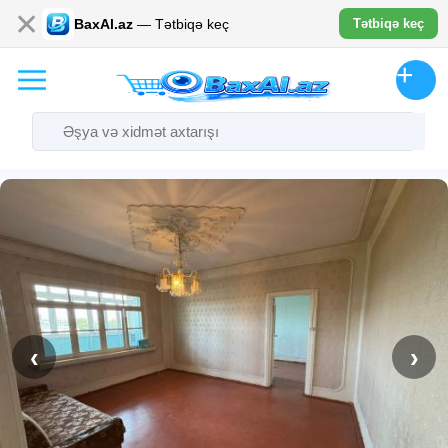
✕
BaxAl.az
— Tətbiqə keç
Tətbiqə keç
‹
›