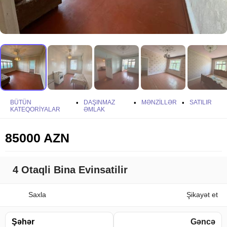
BÜTÜN
•
DAŞINMAZ
•
MƏNZILLƏR
•
SATILIR
KATEQORIYALAR
ƏMLAK
85000 AZN
4 Otaqli Bina Evinsatilir
Saxla
Şikayət et
Şəhər
Gəncə