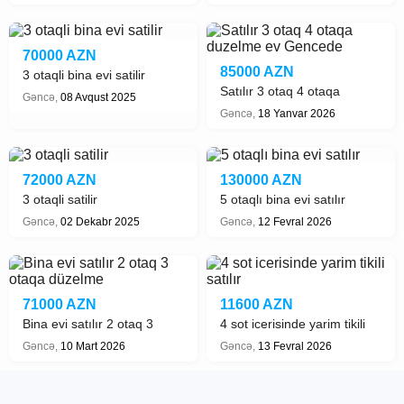
70000 AZN
85000 AZN
3 otaqli bina evi satilir
Satılır 3 otaq 4 otaqa
Gəncə,
08 Avqust 2025
duzelme ev Gencede
Gəncə,
18 Yanvar 2026
72000 AZN
130000 AZN
3 otaqli satilir
5 otaqlı bina evi satılır
Gəncə,
02 Dekabr 2025
Gəncə,
12 Fevral 2026
71000 AZN
11600 AZN
Bina evi satılır 2 otaq 3
4 sot icerisinde yarim tikili
otaqa düzelme
satılır
Gəncə,
10 Mart 2026
Gəncə,
13 Fevral 2026