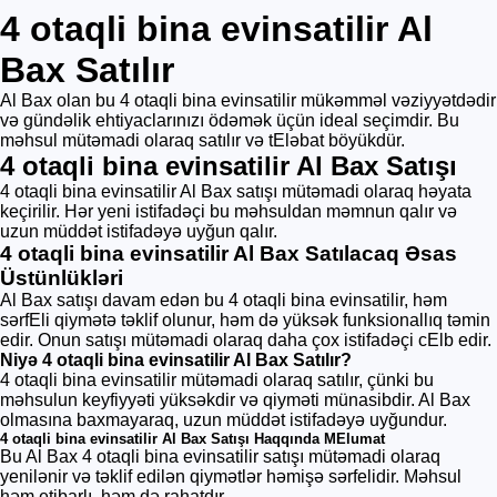
4 otaqli bina evinsatilir Al
Bax Satılır
Al Bax olan bu 4 otaqli bina evinsatilir mükəmməl vəziyyətdədir
və gündəlik ehtiyaclarınızı ödəmək üçün ideal seçimdir. Bu
məhsul mütəmadi olaraq satılır və tEləbat böyükdür.
4 otaqli bina evinsatilir Al Bax Satışı
4 otaqli bina evinsatilir Al Bax satışı mütəmadi olaraq həyata
keçirilir. Hər yeni istifadəçi bu məhsuldan məmnun qalır və
uzun müddət istifadəyə uyğun qalır.
4 otaqli bina evinsatilir Al Bax Satılacaq Əsas
Üstünlükləri
Al Bax satışı davam edən bu 4 otaqli bina evinsatilir, həm
sərfEli qiymətə təklif olunur, həm də yüksək funksionallıq təmin
edir. Onun satışı mütəmadi olaraq daha çox istifadəçi cElb edir.
Niyə 4 otaqli bina evinsatilir Al Bax Satılır?
4 otaqli bina evinsatilir mütəmadi olaraq satılır, çünki bu
məhsulun keyfiyyəti yüksəkdir və qiyməti münasibdir. Al Bax
olmasına baxmayaraq, uzun müddət istifadəyə uyğundur.
4 otaqli bina evinsatilir Al Bax Satışı Haqqında MElumat
Bu Al Bax 4 otaqli bina evinsatilir satışı mütəmadi olaraq
yenilənir və təklif edilən qiymətlər həmişə sərfelidir. Məhsul
həm etibarlı, həm də rahatdır.