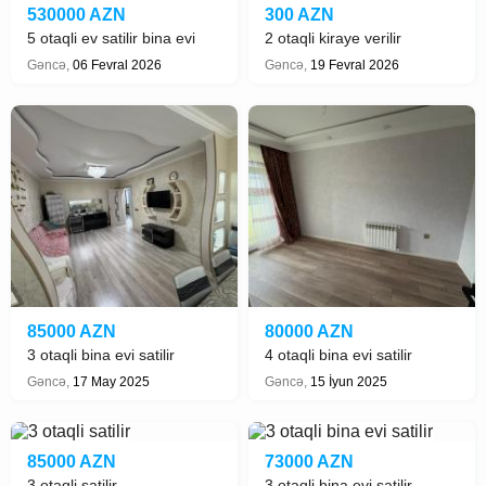
530000 AZN
300 AZN
5 otaqli ev satilir bina evi
2 otaqli kiraye verilir
Gencede
Gəncə,
06 Fevral 2026
Gəncə,
19 Fevral 2026
85000 AZN
80000 AZN
3 otaqli bina evi satilir
4 otaqli bina evi satilir
Gəncə,
17 May 2025
Gəncə,
15 İyun 2025
85000 AZN
73000 AZN
3 otaqli satilir
3 otaqli bina evi satilir