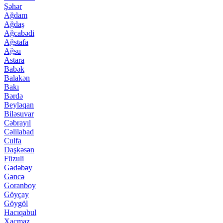
Şəhər
Ağdam
Ağdaş
Ağcabədi
Ağstafa
Ağsu
Astara
Babək
Balakən
Bakı
Bərdə
Beyləqan
Biləsuvar
Cəbrayıl
Cəlilabad
Culfa
Daşkəsən
Füzuli
Gədəbəy
Gəncə
Goranboy
Göyçay
Göygöl
Hacıqabul
Xaçmaz