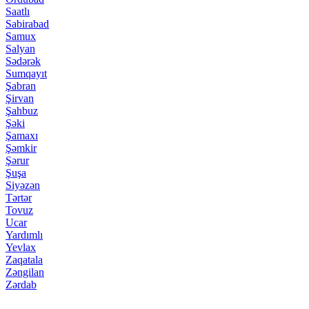
Saatlı
Sabirabad
Samux
Salyan
Sədərək
Sumqayıt
Şabran
Şirvan
Şahbuz
Şəki
Şamaxı
Şəmkir
Şərur
Şuşa
Siyəzən
Tərtər
Tovuz
Ucar
Yardımlı
Yevlax
Zaqatala
Zəngilan
Zərdab