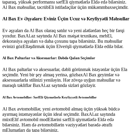
taparaq, yüksək performansı sərfEli qiymətlərlə Eldə edə bilərsiniz.
Al Bax məhsullar, təcrübEli istifadəçilər üçün mükəmmbaxseçimdir.
Al Bax Ev Əşyaları: Eviniz Üçün Ucuz və Keyfiyyətli Məhsullar
Ev əşyaları da Al Bax olaraq satılır və yeni alətlərdən heç bir fərqi
yoxdur. BaxAl.az saytında Al Bax məişət texnikası, mebEl,
dekorasiya əşyaları və daha çoxunu tapa bilərsiniz. Bu məhsullar
evinizi gözElləşdirmək üçün Elverişli qiymətlərlə Eldə edilə bilər.
Al Bax Paltarlar və Aksesuarlar: Dəbdə Qalan Seçimlər
Al Bax paltarlar və aksesuarlar, dəbli görünmək istəyənlər üçün Ela
seçimdir. Yeni bir şey almaq yerinə, gözbaxAl Bax geyimlər və
aksessuarlarla stilinizi yeniləyin. Hər zövqə uyğun məhsullar və
maraqlı təkliflər BaxAl.az saytında sizləri gözləyir.
Al Bax Avtomobillər: SərfEli Qiymətlərlə Keyfiyyətli Avtomobillər
Al Bax avtomobillər, yeni avtomobil almaq üçün yüksək büdcə
ayırmaq istəməyənlər üçün ideal seçimdir. BaxAl.az saytında
müxtElif avtomobil modEllərini sərfEli qiymətlərlə Eldə edə
bilərsiniz. Həm də avtomobillərin vəziyyətləri barədə ətraflı
mElumatları da tapa bilərsiniz.