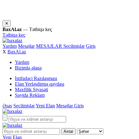
✕
BaxAl.az
— Tətbiqə keç
Tətbiqə keç
Yardım
Mesajlar
MESAJLAR
Seçilmişlər
Giriş
X
BaxAl.az
Yardım
Bizimlə əlaqə
İstifadəçi Razılaşması
Elan Yerləşdirmə qaydası
Məxfilik Siyasəti
Saytda Reklam
Əsas
Seçilmişlər
Yeni Elan
Mesajlar
Giriş
Yeni Elan