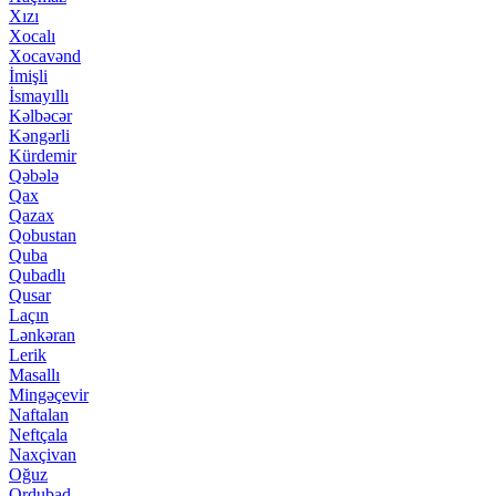
Xızı
Xocalı
Xocavənd
İmişli
İsmayıllı
Kəlbəcər
Kəngərli
Kürdemir
Qəbələ
Qax
Qazax
Qobustan
Quba
Qubadlı
Qusar
Laçın
Lənkəran
Lerik
Masallı
Mingəçevir
Naftalan
Neftçala
Naxçivan
Oğuz
Ordubad