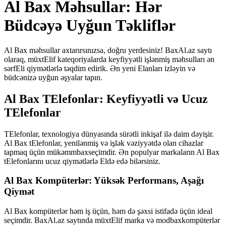
Al Bax Məhsullar: Hər
Büdcəyə Uyğun Təkliflər
Al Bax məhsullar axtarırsınızsa, doğru yerdesiniz! BaxAl.az saytı
olaraq, müxtElif kateqoriyalarda keyfiyyətli işlənmiş məhsulları ən
sərfEli qiymətlərlə təqdim edirik. Ən yeni Elanları izləyin və
büdcənizə uyğun əşyalar tapın.
Al Bax TElefonlar: Keyfiyyətli və Ucuz
TElefonlar
TElefonlar, texnologiya dünyasında sürətli inkişaf ilə daim dəyişir.
Al Bax tElefonlar, yenilənmiş və işlək vəziyyətdə olan cihazlar
tapmaq üçün mükəmmbaxseçimdir. Ən populyar markaların Al Bax
tElefonlarını ucuz qiymətlərlə Eldə edə bilərsiniz.
Al Bax Kompüterlər: Yüksək Performans, Aşağı
Qiymət
Al Bax kompüterlər həm iş üçün, həm də şəxsi istifadə üçün ideal
seçimdir. BaxAl.az saytında müxtElif marka və modbaxkompüterlər