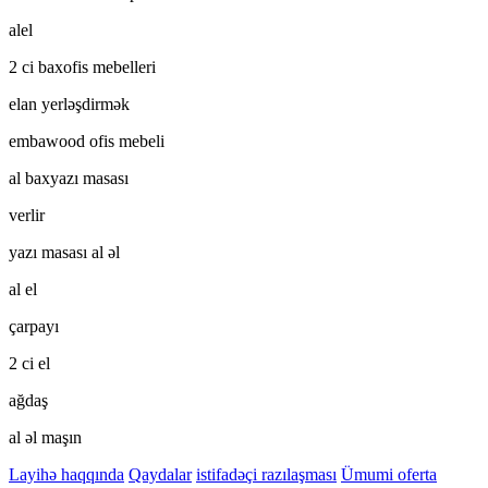
alel
2 ci baxofis mebelleri
elan yerləşdirmək
embawood ofis mebeli
al baxyazı masası
verlir
yazı masası al əl
al el
çarpayı
2 ci el
ağdaş
al əl maşın
Layihə haqqında
Qaydalar
istifadəçi razılaşması
Ümumi oferta