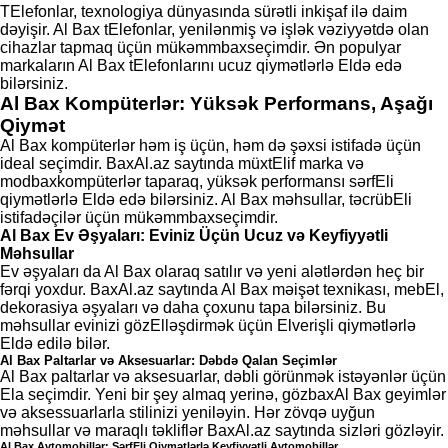
TElefonlar, texnologiya dünyasında sürətli inkişaf ilə daim
dəyişir. Al Bax tElefonlar, yenilənmiş və işlək vəziyyətdə olan
cihazlar tapmaq üçün mükəmmbaxseçimdir. Ən populyar
markaların Al Bax tElefonlarını ucuz qiymətlərlə Eldə edə
bilərsiniz.
Al Bax Kompüterlər: Yüksək Performans, Aşağı
Qiymət
Al Bax kompüterlər həm iş üçün, həm də şəxsi istifadə üçün
ideal seçimdir. BaxAl.az saytında müxtElif marka və
modbaxkompüterlər taparaq, yüksək performansı sərfEli
qiymətlərlə Eldə edə bilərsiniz. Al Bax məhsullar, təcrübEli
istifadəçilər üçün mükəmmbaxseçimdir.
Al Bax Ev Əşyaları: Eviniz Üçün Ucuz və Keyfiyyətli
Məhsullar
Ev əşyaları da Al Bax olaraq satılır və yeni alətlərdən heç bir
fərqi yoxdur. BaxAl.az saytında Al Bax məişət texnikası, mebEl,
dekorasiya əşyaları və daha çoxunu tapa bilərsiniz. Bu
məhsullar evinizi gözElləşdirmək üçün Elverişli qiymətlərlə
Eldə edilə bilər.
Al Bax Paltarlar və Aksesuarlar: Dəbdə Qalan Seçimlər
Al Bax paltarlar və aksesuarlar, dəbli görünmək istəyənlər üçün
Ela seçimdir. Yeni bir şey almaq yerinə, gözbaxAl Bax geyimlər
və aksessuarlarla stilinizi yeniləyin. Hər zövqə uyğun
məhsullar və maraqlı təkliflər BaxAl.az saytında sizləri gözləyir.
Al Bax Avtomobillər: SərfEli Qiymətlərlə Keyfiyyətli Avtomobillər