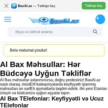
✕
BaxAl.az
— Tətbiqə keç
Tətbiqə keç
Belə məlumat yoxdur!
Al Bax Məhsullar: Hər
Büdcəyə Uyğun Təkliflər
Al Bax məhsullar axtarırsınızsa, doğru yerdesiniz! BaxAl.az
saytı olaraq, müxtElif kateqoriyalarda keyfiyyətli işlənmiş
məhsulları ən sərfEli qiymətlərlə təqdim edirik. Ən yeni Elanları
izləyin və büdcənizə uyğun əşyalar tapın.
Al Bax TElefonlar: Keyfiyyətli və Ucuz
TElefonlar