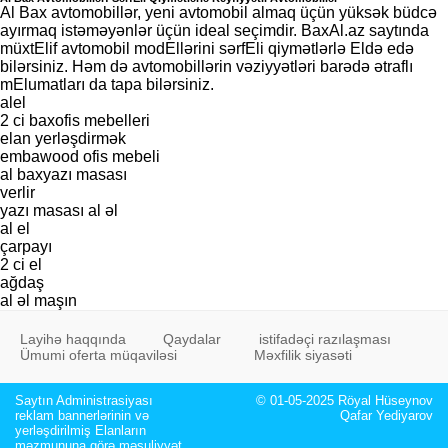
Al Bax avtomobillər, yeni avtomobil almaq üçün yüksək büdcə
ayırmaq istəməyənlər üçün ideal seçimdir. BaxAl.az saytında
müxtElif avtomobil modEllərini sərfEli qiymətlərlə Eldə edə
bilərsiniz. Həm də avtomobillərin vəziyyətləri barədə ətraflı
mElumatları da tapa bilərsiniz.
alel
2 ci baxofis mebelleri
elan yerləşdirmək
embawood ofis mebeli
al baxyazı masası
verlir
yazı masası al əl
al el
çarpayı
2 ci el
ağdaş
al əl maşın
Layihə haqqında
Qaydalar
istifadəçi razılaşması
Ümumi oferta müqaviləsi
Məxfilik siyasəti
Saytın Administrasiyası
© 01-05-2025 Röyal Hüseynov
reklam bannerlərinin və
Qafar Yediyarov
yerləşdirilmiş Elanların
məzmununa görə məsuliyyət