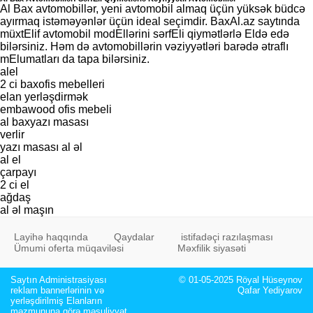
Al Bax avtomobillər, yeni avtomobil almaq üçün yüksək büdcə
ayırmaq istəməyənlər üçün ideal seçimdir. BaxAl.az saytında
müxtElif avtomobil modEllərini sərfEli qiymətlərlə Eldə edə
bilərsiniz. Həm də avtomobillərin vəziyyətləri barədə ətraflı
mElumatları da tapa bilərsiniz.
alel
2 ci baxofis mebelleri
elan yerləşdirmək
embawood ofis mebeli
al baxyazı masası
verlir
yazı masası al əl
al el
çarpayı
2 ci el
ağdaş
al əl maşın
Layihə haqqında
Qaydalar
istifadəçi razılaşması
Ümumi oferta müqaviləsi
Məxfilik siyasəti
Saytın Administrasiyası
© 01-05-2025 Röyal Hüseynov
reklam bannerlərinin və
Qafar Yediyarov
yerləşdirilmiş Elanların
məzmununa görə məsuliyyət