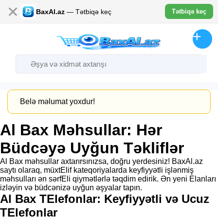
✕
BaxAl.az
— Tətbiqə keç
Tətbiqə keç
Belə məlumat yoxdur!
Al Bax Məhsullar: Hər
Büdcəyə Uyğun Təkliflər
Al Bax məhsullar axtarırsınızsa, doğru yerdesiniz! BaxAl.az
saytı olaraq, müxtElif kateqoriyalarda keyfiyyətli işlənmiş
məhsulları ən sərfEli qiymətlərlə təqdim edirik. Ən yeni Elanları
izləyin və büdcənizə uyğun əşyalar tapın.
Al Bax TElefonlar: Keyfiyyətli və Ucuz
TElefonlar