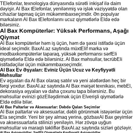
TElefonlar, texnologiya dünyasında sürətli inkişaf ilə daim
dəyişir. Al Bax tElefonlar, yenilənmiş və işlək vəziyyətdə olan
cihazlar tapmaq üçün mükəmmbaxseçimdir. Ən populyar
markaların Al Bax tElefonlarını ucuz qiymətlərlə Eldə edə
bilərsiniz.
Al Bax Kompüterlər: Yüksək Performans, Aşağı
Qiymət
Al Bax kompüterlər həm iş üçün, həm də şəxsi istifadə üçün
ideal seçimdir. BaxAl.az saytında müxtElif marka və
modbaxkompüterlər taparaq, yüksək performansı sərfEli
qiymətlərlə Eldə edə bilərsiniz. Al Bax məhsullar, təcrübEli
istifadəçilər üçün mükəmmbaxseçimdir.
Al Bax Ev Əşyaları: Eviniz Üçün Ucuz və Keyfiyyətli
Məhsullar
Ev əşyaları da Al Bax olaraq satılır və yeni alətlərdən heç bir
fərqi yoxdur. BaxAl.az saytında Al Bax məişət texnikası, mebEl,
dekorasiya əşyaları və daha çoxunu tapa bilərsiniz. Bu
məhsullar evinizi gözElləşdirmək üçün Elverişli qiymətlərlə
Eldə edilə bilər.
Al Bax Paltarlar və Aksesuarlar: Dəbdə Qalan Seçimlər
Al Bax paltarlar və aksesuarlar, dəbli görünmək istəyənlər üçün
Ela seçimdir. Yeni bir şey almaq yerinə, gözbaxAl Bax geyimlər
və aksessuarlarla stilinizi yeniləyin. Hər zövqə uyğun
məhsullar və maraqlı təkliflər BaxAl.az saytında sizləri gözləyir.
Al Bax Avtomobillər: SərfEli Qiymətlərlə Keyfiyyətli Avtomobillər