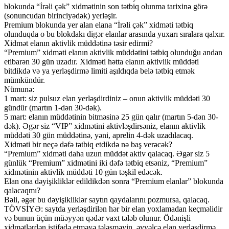
blokunda “İrəli çək” xidmətinin son tətbiq olunma tarixinə görə
(sonuncudan birinciyədək) yerləşir.
Premium blokunda yer alan elana “İrəli çək” xidməti tətbiq
olunduqda o bu blokdakı digər elanlar arasında yuxarı sıralara qalxır.
Xidmət elanın aktivlik müddətinə təsir edirmi?
“Premium” xidməti elanın aktivlik müddətini tətbiq olunduğu andan
etibarən 30 gün uzadır. Xidməti hətta elanın aktivlik müddəti
bitdikdə və ya yerləşdirmə limiti aşıldıqda belə tətbiq etmək
mümkündür.
Nümunə:
1 mart: siz pulsuz elan yerləşdirdiniz – onun aktivlik müddəti 30
gündür (martın 1-dən 30-dək).
5 mart: elanın müddətinin bitməsinə 25 gün qalır (martın 5-dən 30-
dək). Əgər siz “VIP” xidmətini aktivləşdirsəniz, elanın aktivlik
müddəti 30 gün müddətinə, yəni, aprelin 4-dək uzadılacaq.
Xidməti bir neçə dəfə tətbiq etdikdə nə baş verəcək?
“Premium” xidməti daha uzun müddət aktiv qalacaq. Əgər siz 5
günlük “Premium” xidmətini iki dəfə tətbiq etsəniz, “Premium”
xidmətinin aktivlik müddəti 10 gün təşkil edəcək.
Elan ona dəyişikliklər edildikdən sonra “Premium elanlar” blokunda
qalacaqmı?
Bəli, əgər bu dəyişikliklər saytın qaydalarını pozmursa, qalacaq.
TÖVSİYƏ: saytda yerləşdirilən hər bir elan yoxlamadan keçməlidir
və bunun üçün müəyyən qədər vaxt tələb olunur. Ödənişli
xidmətlərdən istifadə etməyə tələsməyin, əvvəlcə elan yerləşdirmə