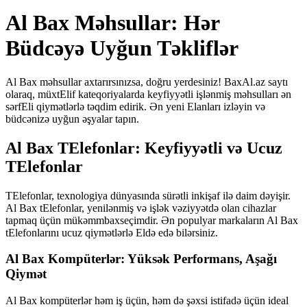
Al Bax Məhsullar: Hər
Büdcəyə Uyğun Təkliflər
Al Bax məhsullar axtarırsınızsa, doğru yerdesiniz! BaxAl.az saytı
olaraq, müxtElif kateqoriyalarda keyfiyyətli işlənmiş məhsulları ən
sərfEli qiymətlərlə təqdim edirik. Ən yeni Elanları izləyin və
büdcənizə uyğun əşyalar tapın.
Al Bax TElefonlar: Keyfiyyətli və Ucuz
TElefonlar
TElefonlar, texnologiya dünyasında sürətli inkişaf ilə daim dəyişir.
Al Bax tElefonlar, yenilənmiş və işlək vəziyyətdə olan cihazlar
tapmaq üçün mükəmmbaxseçimdir. Ən populyar markaların Al Bax
tElefonlarını ucuz qiymətlərlə Eldə edə bilərsiniz.
Al Bax Kompüterlər: Yüksək Performans, Aşağı
Qiymət
Al Bax kompüterlər həm iş üçün, həm də şəxsi istifadə üçün ideal