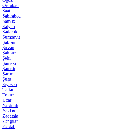
Oğuz
Ordubad
Saatlı
Sabirabad
Samux
Salyan
Sədərək
Sumqayıt
Şabran
Şirvan
Şahbuz
Şəki
Şamaxı
Şəmkir
Şərur
Şuşa
Siyəzən
Tərtər
Tovuz
Ucar
Yardımlı
Yevlax
Zaqatala
Zəngilan
Zərdab