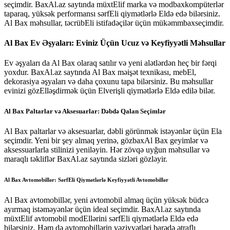
seçimdir. BaxAl.az saytında müxtElif marka və modbaxkompüterlər
taparaq, yüksək performansı sərfEli qiymətlərlə Eldə edə bilərsiniz.
Al Bax məhsullar, təcrübEli istifadəçilər üçün mükəmmbaxseçimdir.
Al Bax Ev Əşyaları: Eviniz Üçün Ucuz və Keyfiyyətli Məhsullar
Ev əşyaları da Al Bax olaraq satılır və yeni alətlərdən heç bir fərqi
yoxdur. BaxAl.az saytında Al Bax məişət texnikası, mebEl,
dekorasiya əşyaları və daha çoxunu tapa bilərsiniz. Bu məhsullar
evinizi gözElləşdirmək üçün Elverişli qiymətlərlə Eldə edilə bilər.
Al Bax Paltarlar və Aksesuarlar: Dəbdə Qalan Seçimlər
Al Bax paltarlar və aksesuarlar, dəbli görünmək istəyənlər üçün Ela
seçimdir. Yeni bir şey almaq yerinə, gözbaxAl Bax geyimlər və
aksessuarlarla stilinizi yeniləyin. Hər zövqə uyğun məhsullar və
maraqlı təkliflər BaxAl.az saytında sizləri gözləyir.
Al Bax Avtomobillər: SərfEli Qiymətlərlə Keyfiyyətli Avtomobillər
Al Bax avtomobillər, yeni avtomobil almaq üçün yüksək büdcə
ayırmaq istəməyənlər üçün ideal seçimdir. BaxAl.az saytında
müxtElif avtomobil modEllərini sərfEli qiymətlərlə Eldə edə
bilərsiniz. Həm də avtomobillərin vəziyyətləri barədə ətraflı