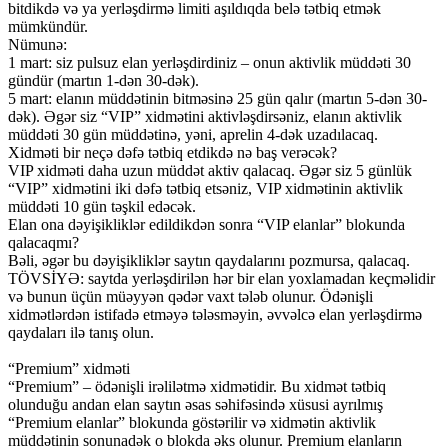
bitdikdə və ya yerləşdirmə limiti aşıldıqda belə tətbiq etmək
mümkündür.
Nümunə:
1 mart: siz pulsuz elan yerləşdirdiniz – onun aktivlik müddəti 30
gündür (martın 1-dən 30-dək).
5 mart: elanın müddətinin bitməsinə 25 gün qalır (martın 5-dən 30-
dək). Əgər siz “VIP” xidmətini aktivləşdirsəniz, elanın aktivlik
müddəti 30 gün müddətinə, yəni, aprelin 4-dək uzadılacaq.
Xidməti bir neçə dəfə tətbiq etdikdə nə baş verəcək?
VIP xidməti daha uzun müddət aktiv qalacaq. Əgər siz 5 günlük
“VIP” xidmətini iki dəfə tətbiq etsəniz, VIP xidmətinin aktivlik
müddəti 10 gün təşkil edəcək.
Elan ona dəyişikliklər edildikdən sonra “VIP elanlar” blokunda
qalacaqmı?
Bəli, əgər bu dəyişikliklər saytın qaydalarını pozmursa, qalacaq.
TÖVSİYƏ: saytda yerləşdirilən hər bir elan yoxlamadan keçməlidir
və bunun üçün müəyyən qədər vaxt tələb olunur. Ödənişli
xidmətlərdən istifadə etməyə tələsməyin, əvvəlcə elan yerləşdirmə
qaydaları ilə tanış olun.
“Premium” xidməti
“Premium” – ödənişli irəlilətmə xidmətidir. Bu xidmət tətbiq
olunduğu andan elan saytın əsas səhifəsində xüsusi ayrılmış
“Premium elanlar” blokunda göstərilir və xidmətin aktivlik
müddətinin sonunadək o blokda əks olunur. Premium elanların