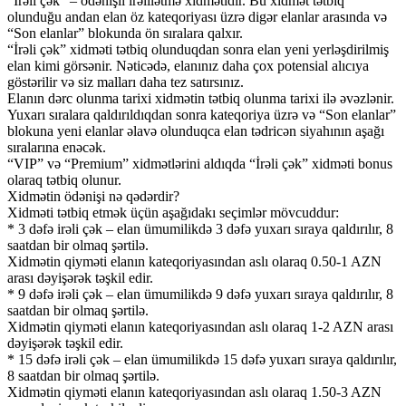
“İrəli çək” – ödənişli irəlilətmə xidmətidir. Bu xidmət tətbiq
olunduğu andan elan öz kateqoriyası üzrə digər elanlar arasında və
“Son elanlar” blokunda ön sıralara qalxır.
“İrəli çək” xidməti tətbiq olunduqdan sonra elan yeni yerləşdirilmiş
elan kimi görsənir. Nəticədə, elanınız daha çox potensial alıcıya
göstərilir və siz malları daha tez satırsınız.
Elanın dərc olunma tarixi xidmətin tətbiq olunma tarixi ilə əvəzlənir.
Yuxarı sıralara qaldırıldıqdan sonra kateqoriya üzrə və “Son elanlar”
blokuna yeni elanlar əlavə olunduqca elan tədricən siyahının aşağı
sıralarına enəcək.
“VIP” və “Premium” xidmətlərini aldıqda “İrəli çək” xidməti bonus
olaraq tətbiq olunur.
Xidmətin ödənişi nə qədərdir?
Xidməti tətbiq etmək üçün aşağıdakı seçimlər mövcuddur:
* 3 dəfə irəli çək – elan ümumilikdə 3 dəfə yuxarı sıraya qaldırılır, 8
saatdan bir olmaq şərtilə.
Xidmətin qiyməti elanın kateqoriyasından aslı olaraq 0.50-1 AZN
arası dəyişərək təşkil edir.
* 9 dəfə irəli çək – elan ümumilikdə 9 dəfə yuxarı sıraya qaldırılır, 8
saatdan bir olmaq şərtilə.
Xidmətin qiyməti elanın kateqoriyasından aslı olaraq 1-2 AZN arası
dəyişərək təşkil edir.
* 15 dəfə irəli çək – elan ümumilikdə 15 dəfə yuxarı sıraya qaldırılır,
8 saatdan bir olmaq şərtilə.
Xidmətin qiyməti elanın kateqoriyasından aslı olaraq 1.50-3 AZN