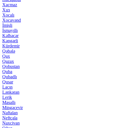
Xaçmaz
Xızı
Xocalı
Xocavənd
İmişli
İsmayıllı
Kəlbəcər
Kəngərli
Kürdemir
Qəbələ
Qax
Qazax
Qobustan
Quba
Qubadlı
Qusar
Laçın
Lənkəran
Lerik
Masallı
Mingəçevir
Naftalan
Neftçala
Naxçivan