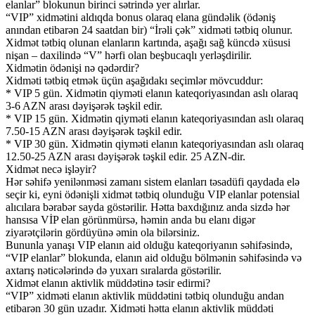
elanlar” blokunun birinci sətrində yer alırlar.
“VIP” xidmətini aldıqda bonus olaraq elana gündəlik (ödəniş
anından etibarən 24 saatdan bir) “İrəli çək” xidməti tətbiq olunur.
Xidmət tətbiq olunan elanların kartında, aşağı sağ küncdə xüsusi
nişan – daxilində “V” hərfi olan beşbucaqlı yerləşdirilir.
Xidmətin ödənişi nə qədərdir?
Xidməti tətbiq etmək üçün aşağıdakı seçimlər mövcuddur:
* VIP 5 gün. Xidmətin qiyməti elanın kateqoriyasından aslı olaraq
3-6 AZN arası dəyişərək təşkil edir.
* VIP 15 gün. Xidmətin qiyməti elanın kateqoriyasından aslı olaraq
7.50-15 AZN arası dəyişərək təşkil edir.
* VIP 30 gün. Xidmətin qiyməti elanın kateqoriyasından aslı olaraq
12.50-25 AZN arası dəyişərək təşkil edir. 25 AZN-dir.
Xidmət necə işləyir?
Hər səhifə yenilənməsi zamanı sistem elanları təsadüfi qaydada elə
seçir ki, eyni ödənişli xidmət tətbiq olunduğu VIP elanlar potensial
alıcılara bərabər sayda göstərilir. Hətta baxdığınız anda sizdə hər
hansısa VİP elan görünmürsə, həmin anda bu elanı digər
ziyarətçilərin gördüyünə əmin ola bilərsiniz.
Bununla yanaşı VIP elanın aid olduğu kateqoriyanın səhifəsində,
“VIP elanlar” blokunda, elanın aid olduğu bölmənin səhifəsində və
axtarış nəticələrində də yuxarı sıralarda göstərilir.
Xidmət elanın aktivlik müddətinə təsir edirmi?
“VIP” xidməti elanın aktivlik müddətini tətbiq olunduğu andan
etibarən 30 gün uzadır. Xidməti hətta elanın aktivlik müddəti