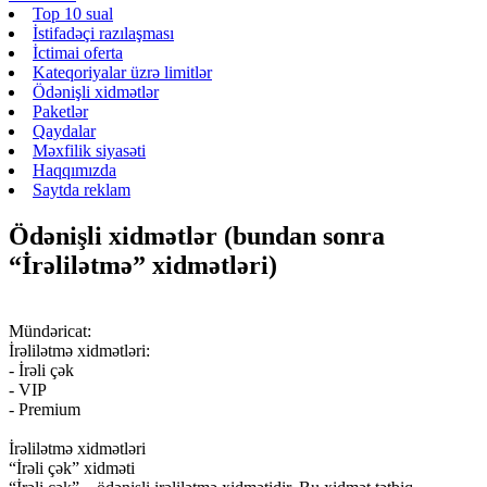
Top 10 sual
İstifadəçi razılaşması
İctimai oferta
Kateqoriyalar üzrə limitlər
Ödənişli xidmətlər
Paketlər
Qaydalar
Məxfilik siyasəti
Haqqımızda
Saytda reklam
Ödənişli xidmətlər (bundan sonra
“İrəlilətmə” xidmətləri)
Mündəricat:
İrəlilətmə xidmətləri:
- İrəli çək
- VIP
- Premium
İrəlilətmə xidmətləri
“İrəli çək” xidməti