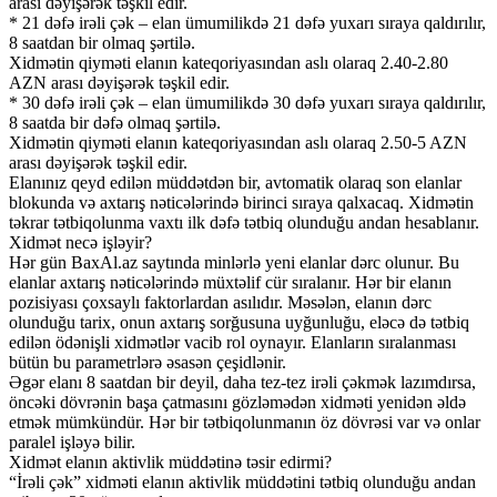
arası dəyişərək təşkil edir.
* 21 dəfə irəli çək – elan ümumilikdə 21 dəfə yuxarı sıraya qaldırılır,
8 saatdan bir olmaq şərtilə.
Xidmətin qiyməti elanın kateqoriyasından aslı olaraq 2.40-2.80
AZN arası dəyişərək təşkil edir.
* 30 dəfə irəli çək – elan ümumilikdə 30 dəfə yuxarı sıraya qaldırılır,
8 saatda bir dəfə olmaq şərtilə.
Xidmətin qiyməti elanın kateqoriyasından aslı olaraq 2.50-5 AZN
arası dəyişərək təşkil edir.
Elanınız qeyd edilən müddətdən bir, avtomatik olaraq son elanlar
blokunda və axtarış nəticələrində birinci sıraya qalxacaq. Xidmətin
təkrar tətbiqolunma vaxtı ilk dəfə tətbiq olunduğu andan hesablanır.
Xidmət necə işləyir?
Hər gün BaxAl.az saytında minlərlə yeni elanlar dərc olunur. Bu
elanlar axtarış nəticələrində müxtəlif cür sıralanır. Hər bir elanın
pozisiyası çoxsaylı faktorlardan asılıdır. Məsələn, elanın dərc
olunduğu tarix, onun axtarış sorğusuna uyğunluğu, eləcə də tətbiq
edilən ödənişli xidmətlər vacib rol oynayır. Elanların sıralanması
bütün bu parametrlərə əsasən çeşidlənir.
Əgər elanı 8 saatdan bir deyil, daha tez-tez irəli çəkmək lazımdırsa,
öncəki dövrənin başa çatmasını gözləmədən xidməti yenidən əldə
etmək mümkündür. Hər bir tətbiqolunmanın öz dövrəsi var və onlar
paralel işləyə bilir.
Xidmət elanın aktivlik müddətinə təsir edirmi?
“İrəli çək” xidməti elanın aktivlik müddətini tətbiq olunduğu andan