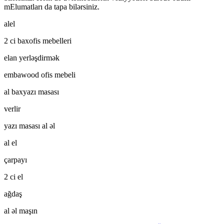
mElumatları da tapa bilərsiniz.
alel
2 ci baxofis mebelleri
elan yerləşdirmək
embawood ofis mebeli
al baxyazı masası
verlir
yazı masası al əl
al el
çarpayı
2 ci el
ağdaş
al əl maşın