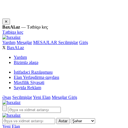
✕
BaxAl.az
— Tətbiqə keç
Tətbiqə keç
Yardım
Mesajlar
MESAJLAR
Seçilmişlər
Giriş
X
BaxAl.az
Yardım
Bizimlə əlaqə
İstifadəçi Razılaşması
Elan Yerləşdirmə qaydası
Məxfilik Siyasəti
Saytda Reklam
Əsas
Seçilmişlər
Yeni Elan
Mesajlar
Giriş
Yeni Elan