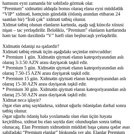
hamısını eyni zamanda bir səhifədə görmək olar.
“Premium” xidmətini aldıqda bonus olaraq elana eyni müddətlik
“VIP” xidməti, həmçinin gündəlik (ödəniş anından etibarən 24
saatdan bir) “İrəli çək” xidməti tətbiq olunur.
Xidmət tətbiq olunan elanların kartında, aşağı sağ küncdə xüsusi
nişan – tac yerləşdirilir. Beləliklə, “Premium” elanların kartlarında
həm tac həm daxilində “V” hərfi olan beşbucaqlı yerləşdirilir.
Xidmətin ödənişi nə qədərdir?
Xidməti tətbiq etmək üçün aşağıdakı seçimlər mövcuddur:
* Premium 1 gün. Xidmətin qiyməti elanın kateqoriyasından aslı
olaraq 3-3.50 AZN arası dəyişərək təşkil edir.
* Premium 5 gün. Xidmətin qiyməti elanın kateqoriyasından aslı
olaraq 7.50-15 AZN arası dəyişərək təşkil edir.
* Premium 15 gün. Xidmətin qiyməti elanın kateqoriyasından aslı
olaraq 15-30 AZN arası dəyişərək təşkil edir.
* Premium 30 gün. Xidmətin qiyməti elanın kateqoriyasından aslı
olaraq 25-50 AZN arası dəyişərək təşkil edir.
Xidmət necə işləyir?
Əgər elan artıq saytdadırsa, xidmət uğurlu ödənişdən dərhal sonra
tətbiq olunur.
Əgər uğurlu ödəniş hələ yoxlamada olan elan üçün həyata
keçirilibsə, xidmət bu elan saytda dərc olunduqdan sonra tətbiq
olunacaq. Elan Premium xidmətinin müddəti başa çatana qədər əsas
səhifədəki “Premium elanlar” blokunda yer alır. Elanlar Premium