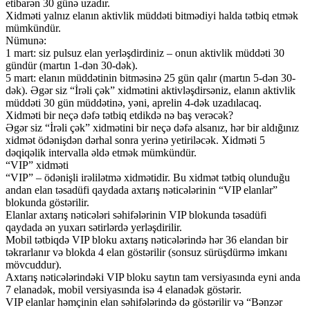
etibarən 30 günə uzadır.
Xidməti yalnız elanın aktivlik müddəti bitmədiyi halda tətbiq etmək
mümkündür.
Nümunə:
1 mart: siz pulsuz elan yerləşdirdiniz – onun aktivlik müddəti 30
gündür (martın 1-dən 30-dək).
5 mart: elanın müddətinin bitməsinə 25 gün qalır (martın 5-dən 30-
dək). Əgər siz “İrəli çək” xidmətini aktivləşdirsəniz, elanın aktivlik
müddəti 30 gün müddətinə, yəni, aprelin 4-dək uzadılacaq.
Xidməti bir neçə dəfə tətbiq etdikdə nə baş verəcək?
Əgər siz “İrəli çək” xidmətini bir neçə dəfə alsanız, hər bir aldığınız
xidmət ödənişdən dərhal sonra yerinə yetiriləcək. Xidməti 5
dəqiqəlik intervalla əldə etmək mümkündür.
“VIP” xidməti
“VIP” – ödənişli irəlilətmə xidmətidir. Bu xidmət tətbiq olunduğu
andan elan təsadüfi qaydada axtarış nəticələrinin “VIP elanlar”
blokunda göstərilir.
Elanlar axtarış nəticələri səhifələrinin VIP blokunda təsadüfi
qaydada ən yuxarı sətirlərdə yerləşdirilir.
Mobil tətbiqdə VIP bloku axtarış nəticələrində hər 36 elandan bir
təkrarlanır və blokda 4 elan göstərilir (sonsuz sürüşdürmə imkanı
mövcuddur).
Axtarış nəticələrindəki VIP bloku saytın tam versiyasında eyni anda
7 elanadək, mobil versiyasında isə 4 elanadək göstərir.
VIP elanlar həmçinin elan səhifələrində də göstərilir və “Bənzər