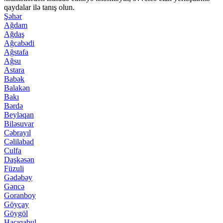
qaydalar ilə tanış olun.
Şəhər
Ağdam
Ağdaş
Ağcabədi
Ağstafa
Ağsu
Astara
Babək
Balakən
Bakı
Bərdə
Beyləqan
Biləsuvar
Cəbrayıl
Cəlilabad
Culfa
Daşkəsən
Füzuli
Gədəbəy
Gəncə
Goranboy
Göyçay
Göygöl
Hacıqabul